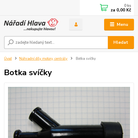
0
ks
za
0,00 Kč
Menu
Hledat
Úvod
Náhradní díly motory, centrály
Botka svíčky
Botka svíčky