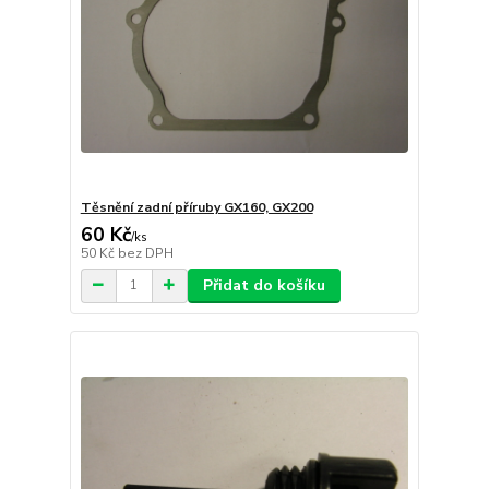
Těsnění zadní příruby GX160, GX200
60 Kč
/
ks
50 Kč
bez DPH
Přidat do košíku