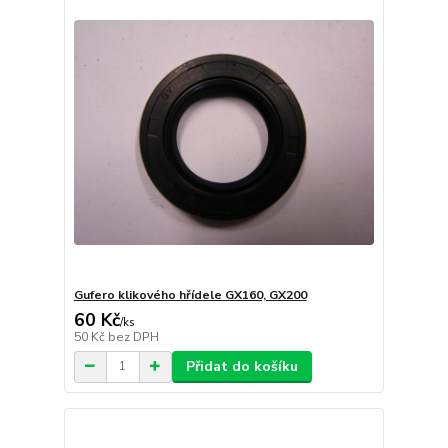
Gufero klikového hřídele GX160, GX200
60 Kč
/
ks
50 Kč
bez DPH
Přidat do košíku