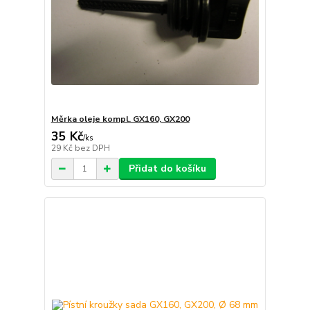
Měrka oleje kompl. GX160, GX200
35 Kč
/
ks
29 Kč
bez DPH
Přidat do košíku