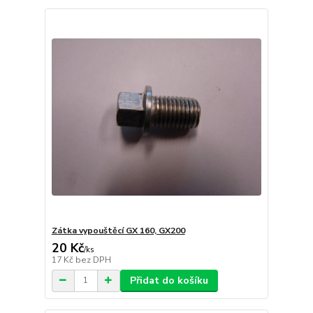
Zátka vypouštěcí GX 160, GX200
20 Kč
/
ks
17 Kč
bez DPH
Přidat do košíku