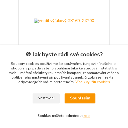
🍪 Jak byste rádi své cookies?
Soubory cookies používáme ke správnému fungování našeho e-
Ventil výfukový GX160, GX200
shopu a v případě vašeho souhlasu také ke sledování statistik o
webu, měření efektivity reklamních kampaní, zapamatování vašeho
75 Kč
/
ks
oblíbeného nastavení při používání stránek, či zobrazení reklam
62 Kč
bez DPH
odpovídajících vašim preferencím.
Více k využití cookies
Přidat do košíku
Souhlasím
Nastavení
Souhlas můžete odmítnout
zde
.