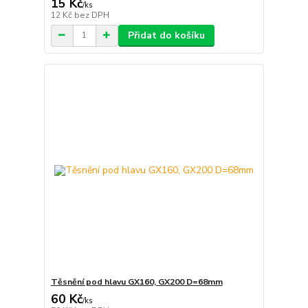
15 Kč
/
ks
12 Kč
bez DPH
Přidat do košíku
Těsnění pod hlavu GX160, GX200 D=68mm
60 Kč
/
ks