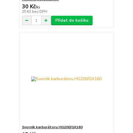
30 Kč
/
ks
25 Kč
bez DPH
Přidat do košíku
Svorník karburátoru HG200/GX160