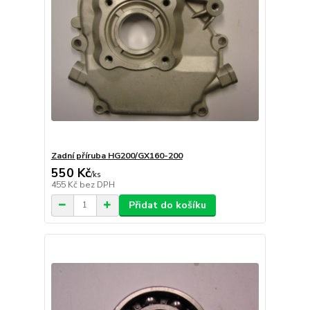
Zadní příruba HG200/GX160-200
550 Kč
/
ks
455 Kč
bez DPH
Přidat do košíku