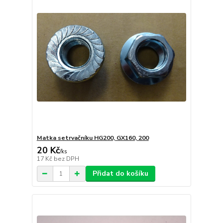
Matka setrvačníku HG200, GX160, 200
20 Kč
/
ks
17 Kč
bez DPH
Přidat do košíku