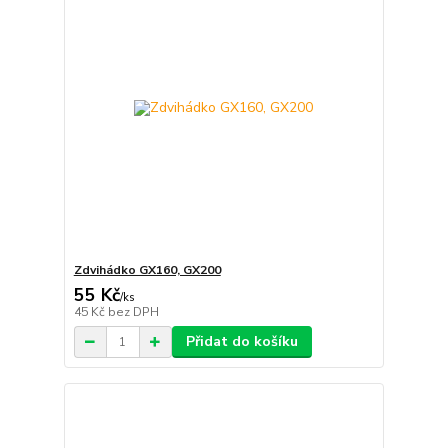
Zdvihádko GX160, GX200
55 Kč
/
ks
45 Kč
bez DPH
Přidat do košíku