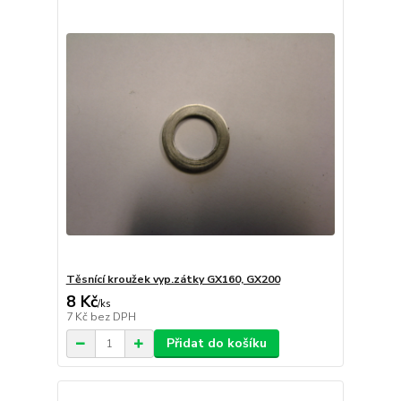
Těsnící kroužek vyp.zátky GX160, GX200
8 Kč
/
ks
7 Kč
bez DPH
Přidat do košíku