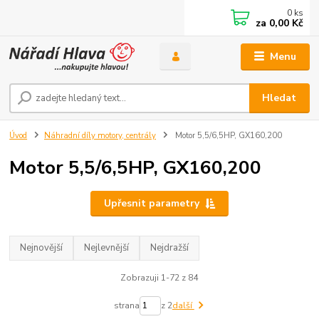
0
ks
za
0,00 Kč
Menu
Hledat
Úvod
Náhradní díly motory, centrály
Motor 5,5/6,5HP, GX160,200
Motor 5,5/6,5HP, GX160,200
Upřesnit parametry
Nejnovější
Nejlevnější
Nejdražší
Zobrazuji 1-72 z 84
strana
z 2
další