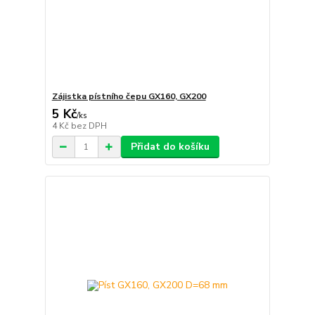
Zájistka pístního čepu GX160, GX200
5 Kč
/
ks
4 Kč
bez DPH
Přidat do košíku