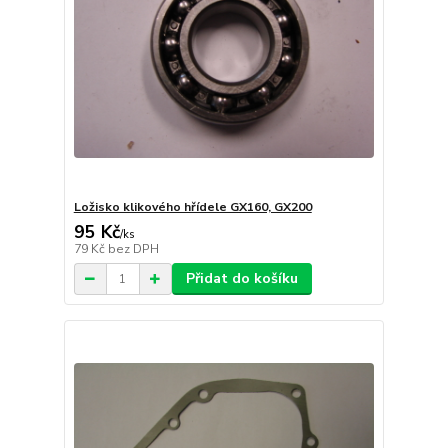
Ložisko klikového hřídele GX160, GX200
95 Kč
/
ks
79 Kč
bez DPH
Přidat do košíku