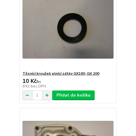
Těsnící kroužek plnící zátky GX160, GX 200
10 Kč
/
ks
8 Kč
bez DPH
Přidat do košíku