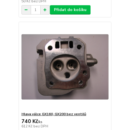
50 Kč
bez DPH
Přidat do košíku
Hlava válce GX160, GX200 bez ventilů
740 Kč
/
ks
612 Kč
bez DPH