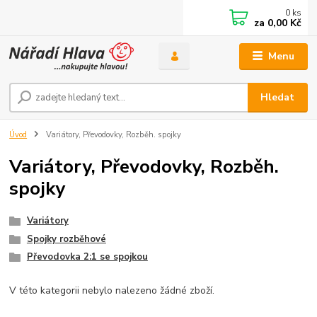
0
ks
za
0,00 Kč
Menu
Hledat
Úvod
Variátory, Převodovky, Rozběh. spojky
Variátory, Převodovky, Rozběh.
spojky
Variátory
Spojky rozběhové
Převodovka 2:1 se spojkou
V této kategorii nebylo nalezeno žádné zboží.