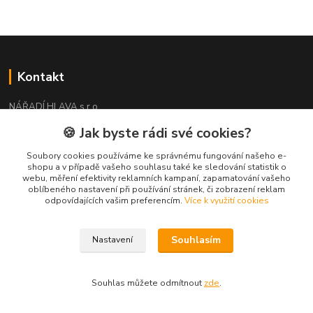
Kontakt
NÁŘADÍ HLAVA s.r.o.
Brodská 485
🍪 Jak byste rádi své cookies?
513 01 Semily
tel:
+420 481 621 329
Soubory cookies používáme ke správnému fungování našeho e-
centraly@enhlava.cz
shopu a v případě vašeho souhlasu také ke sledování statistik o
webu, měření efektivity reklamních kampaní, zapamatování vašeho
oblíbeného nastavení při používání stránek, či zobrazení reklam
odpovídajících vašim preferencím.
Více k využití cookies
Souhlasím
Nastavení
Souhlas můžete odmítnout
zde
.
Vytvořeno na
Eshop-rychle.cz