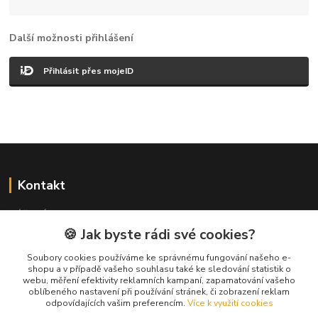
Další možnosti přihlášení
Přihlásit přes mojeID
Kontakt
NÁŘADÍ HLAVA s.r.o.
Brodská 485
🍪 Jak byste rádi své cookies?
513 01 Semily
Soubory cookies používáme ke správnému fungování našeho e-
tel:
+420 481 621 329
shopu a v případě vašeho souhlasu také ke sledování statistik o
centraly@enhlava.cz
webu, měření efektivity reklamních kampaní, zapamatování vašeho
oblíbeného nastavení při používání stránek, či zobrazení reklam
odpovídajících vašim preferencím.
Více k využití cookies