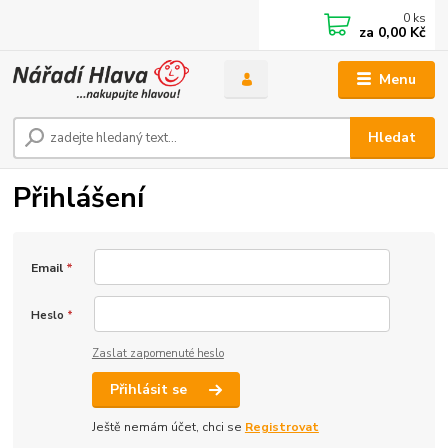
0
ks
za
0,00 Kč
Menu
Hledat
Přihlášení
Email
*
Heslo
*
Zaslat zapomenuté heslo
Přihlásit se
Ještě nemám účet, chci se
Registrovat