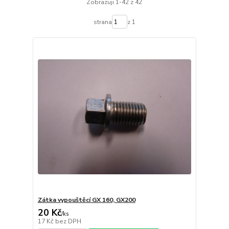
Zobrazuji 1-42 z 42
strana
z 1
Zátka vypouštěcí GX 160, GX200
20 Kč
/
ks
17 Kč
bez DPH