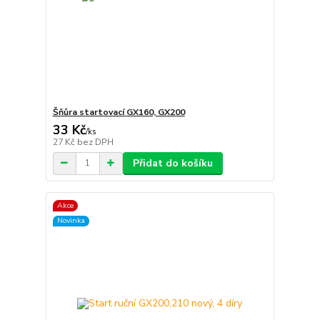
Šňůra startovací GX160, GX200
33 Kč
/
ks
27 Kč
bez DPH
Přidat do košíku
Akce
Novinka