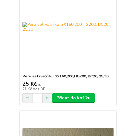
Pero setrvačníku GX160,200,HG200, BC20, 25,30
25 Kč
/
ks
21 Kč
bez DPH
Přidat do košíku