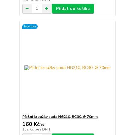
Přidat do košíku
Novinka
Pístní kroužky sada HG210, BC30, Ø 70mm
160 Kč
/
ks
132 Kč
bez DPH