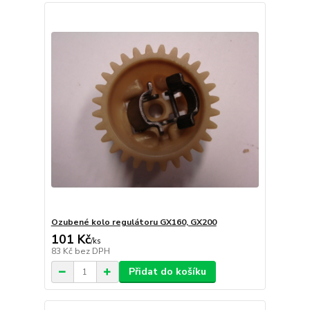
Ozubené kolo regulátoru GX160, GX200
101 Kč
/
ks
83 Kč
bez DPH
Přidat do košíku