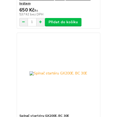
hrdlem
650 Kč
/
ks
537 Kč
bez DPH
Přidat do košíku
Spínač startéru GX200E, BC 30E