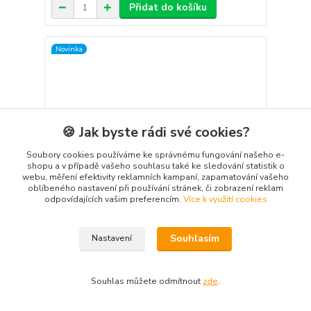
Přidat do košíku
Novinka
🍪 Jak byste rádi své cookies?
Soubory cookies používáme ke správnému fungování našeho e-
shopu a v případě vašeho souhlasu také ke sledování statistik o
webu, měření efektivity reklamních kampaní, zapamatování vašeho
oblíbeného nastavení při používání stránek, či zobrazení reklam
odpovídajících vašim preferencím.
Více k využití cookies
Souhlasím
Nastavení
Píst HG 210/7k BC 30 D=70mm
230 Kč
/
ks
Souhlas můžete odmítnout
zde
.
190 Kč
bez DPH
Přidat do košíku