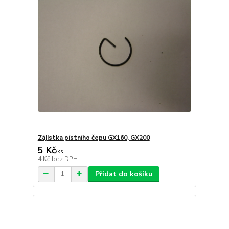
Zájistka pístního čepu GX160, GX200
5 Kč
/
ks
4 Kč
bez DPH
Přidat do košíku