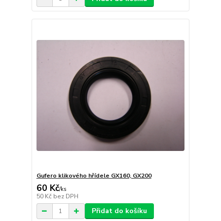
Gufero klikového hřídele GX160, GX200
60 Kč
/
ks
50 Kč
bez DPH
Přidat do košíku