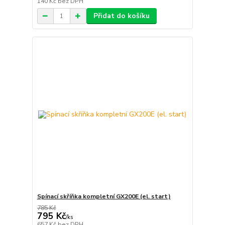
140 Kč
bez DPH
Přidat do košíku
Spínací skříňka kompletní GX200E (el. start)
785 Kč
795 Kč
/
ks
657 Kč
bez DPH