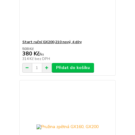
Start ruční GX200,210 nový, 4 díry
508 Kč
380 Kč
/
ks
314 Kč
bez DPH
Přidat do košíku