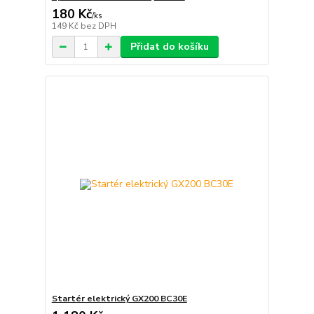
180 Kč
/
ks
149 Kč
bez DPH
Přidat do košíku
Startér elektrický GX200 BC30E