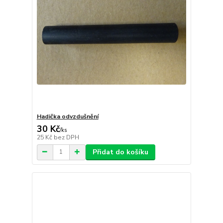
Hadička odvzdušnění
30 Kč
/
ks
25 Kč
bez DPH
Přidat do košíku