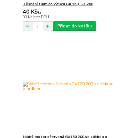
Těsnění tlumiče výfuku GX 160, GX 200
40 Kč
/
ks
33 Kč
bez DPH
Přidat do košíku
Nádrž motoru červená,GX160,200 se zátkou a