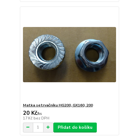
Matka setrvačníku HG200, GX160, 200
20 Kč
/
ks
17 Kč
bez DPH
Přidat do košíku