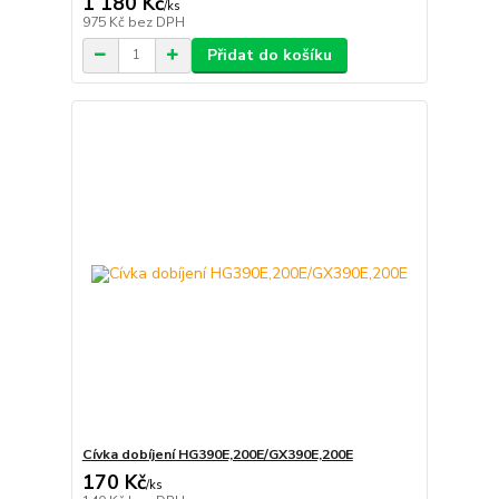
1 180 Kč
/
ks
975 Kč
bez DPH
Přidat do košíku
Cívka dobíjení HG390E,200E/GX390E,200E
170 Kč
/
ks