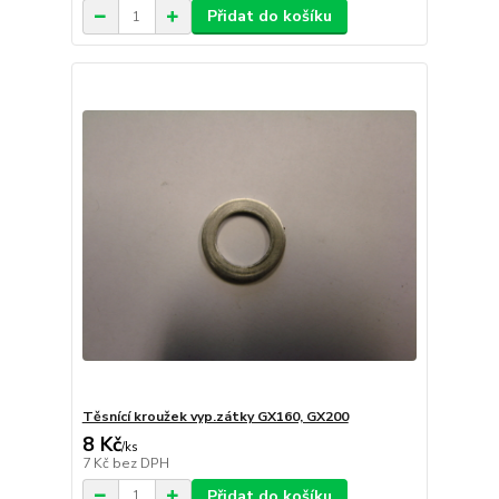
Přidat do košíku
Těsnící kroužek vyp.zátky GX160, GX200
8 Kč
/
ks
7 Kč
bez DPH
Přidat do košíku