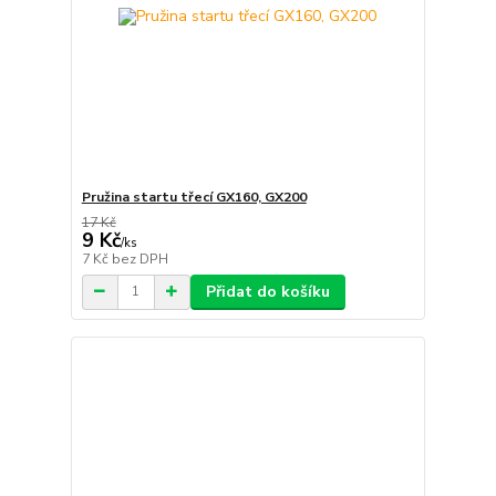
Pružina startu třecí GX160, GX200
17 Kč
9 Kč
/
ks
7 Kč
bez DPH
Přidat do košíku