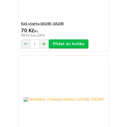
Koš startu GX160, GX200
70 Kč
/
ks
58 Kč
bez DPH
Přidat do košíku