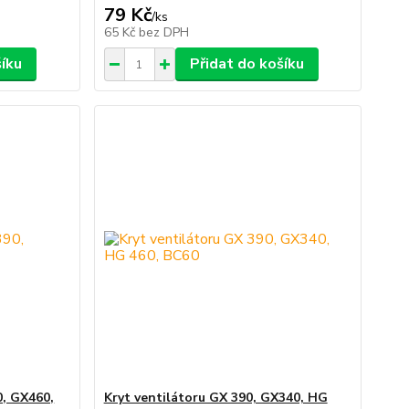
79 Kč
/
ks
65 Kč
bez DPH
šíku
Přidat do košíku
0, GX460,
Kryt ventilátoru GX 390, GX340, HG