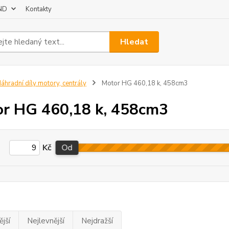
 ND
Kontakty
Hledat
áhradní díly motory, centrály
Motor HG 460,18 k, 458cm3
r HG 460,18 k, 458cm3
Kč
Od
jší
Nejlevnější
Nejdražší