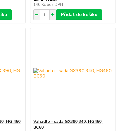
140 Kč
bez DPH
šíku
Přidat do košíku
90, HG 460
Vahadlo - sada GX390,340, HG460,
BC60