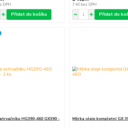
z DPH
7 Kč
bez DPH
Přidat do košíku
Přidat do ko
etrvačníku HG390-460 GX390 -
Měrka oleje kompletní GX 3