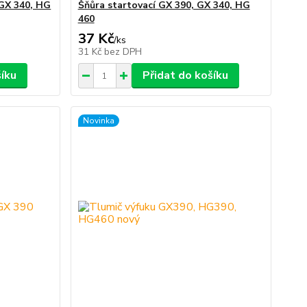
 GX 340, HG
Šňůra startovací GX 390, GX 340, HG
460
37 Kč
/
ks
31 Kč
bez DPH
šíku
Přidat do košíku
Novinka