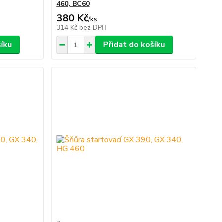
460, BC60
380 Kč
/
ks
314 Kč
bez DPH
šíku
Přidat do košíku