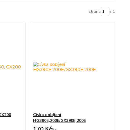
strana
z 1
 GX200
Cívka dobíjení
HG390E,200E/GX390E,200E
170 Kč
/
ks