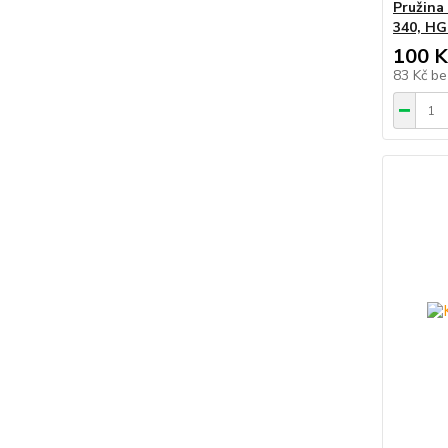
Pružina
340, HG
100 K
83 Kč
be