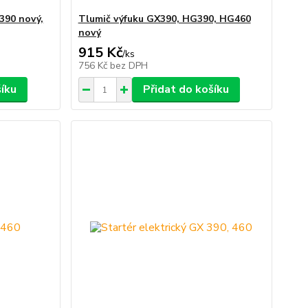
390 nový,
Tlumič výfuku GX390, HG390, HG460
nový
915 Kč
/
ks
756 Kč
bez DPH
šíku
Přidat do košíku