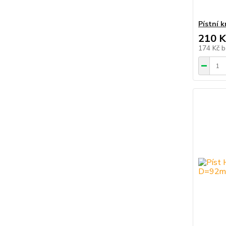
Pístní 
210 K
174 Kč
b