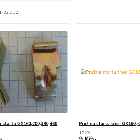
1-32 z 32
 startu GX160,200,390,460
Pružina startu třecí GX160,
17 Kč
9 Kč
/
ks
/
ks