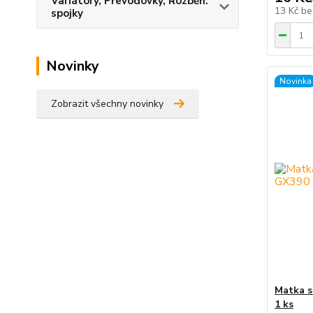
Variátory, Převodovky, Rozběh.
13 Kč
be
spojky
Novinky
Novinka
Zobrazit všechny novinky
Matka s
1 ks