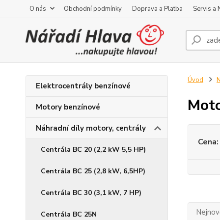
O nás
Obchodní podmínky
Doprava a Platba
Servis a
Úvod
N
Elektrocentrály benzínové
Moto
Motory benzínové
Náhradní díly motory, centrály
Cena:
Centrála BC 20 (2,2 kW 5,5 HP)
Centrála BC 25 (2,8 kW, 6,5HP)
Centrála BC 30 (3,1 kW, 7 HP)
Nejnově
Centrála BC 25N