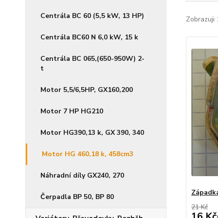
Centrála BC 60 (5,5 kW, 13 HP)
Zobrazuji 
Centrála BC60 N 6,0 kW, 15 k
Centrála BC 065,(650-950W) 2-
t
Motor 5,5/6,5HP, GX160,200
Motor 7 HP HG210
Motor HG390,13 k, GX 390, 340
Motor HG 460,18 k, 458cm3
Náhradní díly GX240, 270
Západka
Čerpadla BP 50, BP 80
21 Kč
16 Kč