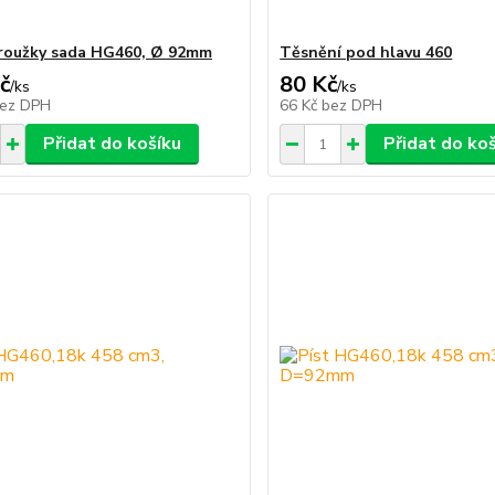
kroužky sada HG460, Ø 92mm
Těsnění pod hlavu 460
č
80 Kč
/
ks
/
ks
ez DPH
66 Kč
bez DPH
Přidat do košíku
Přidat do ko