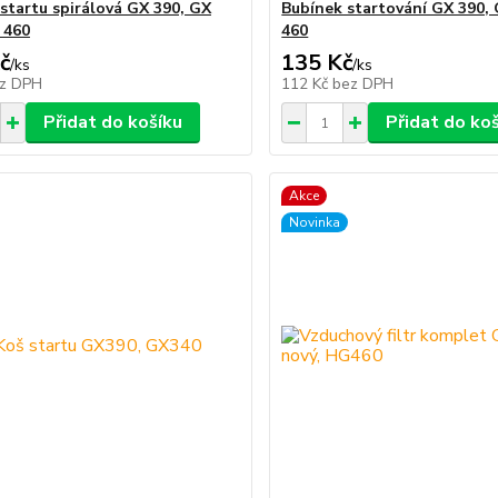
 startu spirálová GX 390, GX
Bubínek startování GX 390,
 460
460
č
135 Kč
/
ks
/
ks
z DPH
112 Kč
bez DPH
Přidat do košíku
Přidat do ko
Akce
Novinka