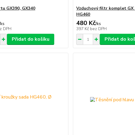
rtu GX390, GX340
Vzduchový filtr komplet GX 
HG460
480 Kč
/
ks
/
ks
z DPH
397 Kč
bez DPH
Přidat do košíku
Přidat do ko