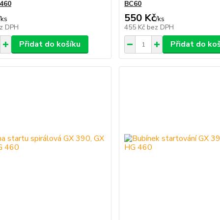
460
BC60
550 Kč
/
ks
/
ks
z DPH
455 Kč
bez DPH
Přidat do košíku
Přidat do ko