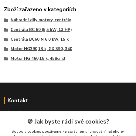
Zboží zařazeno v kategoriích
Náhradní díly motory, centrály
Centrála BC 60 (5,5 kW, 13 HP)
Centrála BC60 N 6,0 kW, 15 k
Motor HG390,13 k, GX 390, 340
Motor HG 460,18 k, 458cm3
Kontakt
NÁŘADÍ HLAVA s.r.o.
Brodská 485
🍪 Jak byste rádi své cookies?
513 01 Semily
Soubory cookies používáme ke správnému fungování našeho e-
tel:
+420 481 621 329