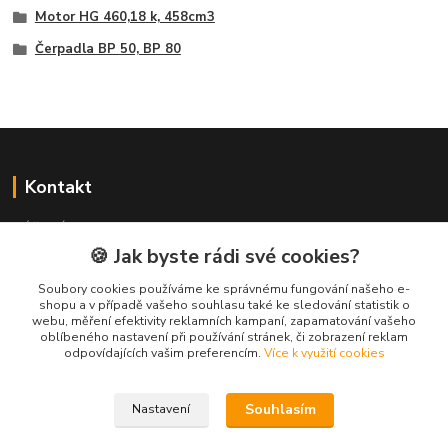
Motor HG 460,18 k, 458cm3
Čerpadla BP 50, BP 80
Kontakt
NÁŘADÍ HLAVA s.r.o.
Brodská 485
🍪 Jak byste rádi své cookies?
513 01 Semily
Soubory cookies používáme ke správnému fungování našeho e-
tel:
+420 481 621 329
shopu a v případě vašeho souhlasu také ke sledování statistik o
centraly@enhlava.cz
webu, měření efektivity reklamních kampaní, zapamatování vašeho
oblíbeného nastavení při používání stránek, či zobrazení reklam
odpovídajících vašim preferencím.
Více k využití cookies
Souhlasím
Nastavení