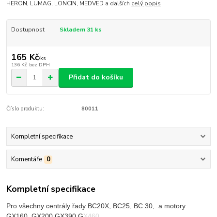
HERON, LUMAG, LONCIN, MEDVED a dalších
celý popis
Dostupnost
Skladem 31 ks
165 Kč
/
ks
136 Kč
bez DPH
Přidat do košíku
Číslo produktu:
80011
Kompletní specifikace
Komentáře
0
Kompletní specifikace
Pro všechny centrály řady BC20X, BC25, BC 30, a motory
GX160, GX200,GX390,GX460,