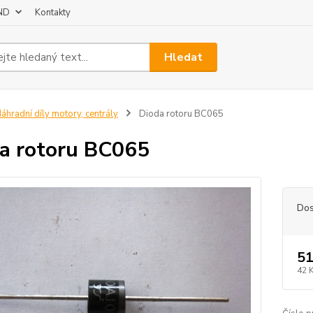
 ND
Kontakty
Hledat
áhradní díly motory, centrály
Dioda rotoru BC065
a rotoru BC065
Dos
51
42 