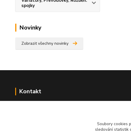
Variátory, Převodovky, Rozběh.
spojky
Novinky
Zobrazit všechny novinky
Kontakt
NÁŘADÍ HLAVA s.r.o.
Brodská 485
513 01 Semily
Soubory cookies 
tel:
+420 481 621 329
sledování statisti