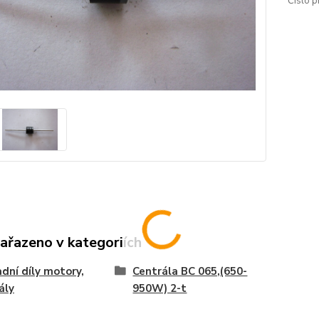
Číslo p
zařazeno v kategoriích
dní díly motory,
Centrála BC 065,(650-
ály
950W) 2-t