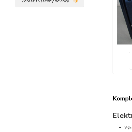
Zobrazit všechny novinky
Komple
Elekt
Výk