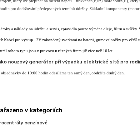
strojem, který lze přepínat na měření napětí – frekvence(F,Hz)-motohodin(H), kter
hodin pro dodržování předepsaných termínů údržby.
Základní komponenty (motor a
roky a náklady na údržbu a servis, zpravidla pouze výměna oleje, filtru a svíčky. 
ví:
Kabel pro výstup 12V zakončený svorkami na baterii, gumové nožky pro větší st
rál tohoto typu jsou v provozu u různých firem již více než 10 let.
jako nouzový generátor pří výpadku elektrické sítě pro rod
í objednávky do 10:00 hodin odesíláme ten samý den, obdržíte druhý den.
zařazeno v kategoriích
rocentrály benzínové