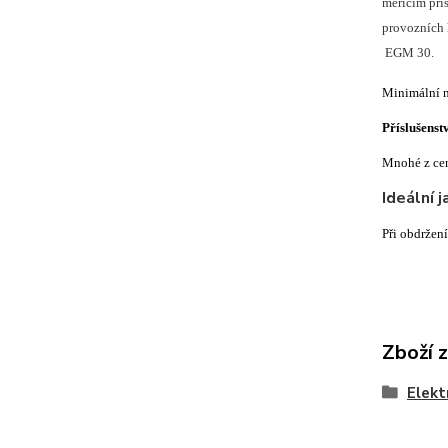
meřícím pří
provozních 
EGM 30.
Minimální ná
Příslušenst
Mnohé z cent
Ideální 
Při obdržen
Zboží 
Elekt