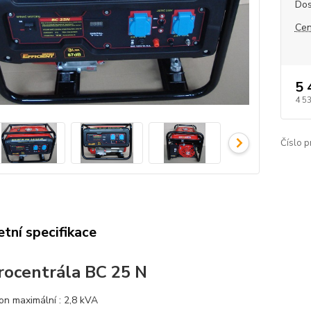
Dos
Cen
5 
4 5
Číslo p
tní specifikace
rocentrála BC 25 N
on maximální : 2,8
kVA