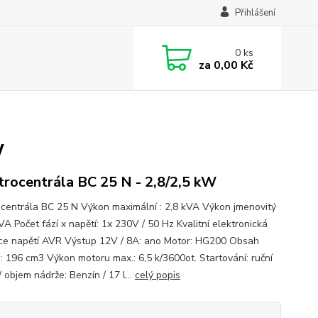
Přihlášení
0
ks
za
0,00 Kč
W
trocentrála BC 25 N - 2,8/2,5 kW
ocentrála BC 25 N Výkon maximální : 2,8 kVA Výkon jmenovitý
VA Počet fází x napětí: 1x 230V / 50 Hz Kvalitní elektronická
ce napětí AVR Výstup 12V / 8A: ano Motor: HG200 Obsah
: 196 cm3 Výkon motoru max.: 6,5 k/3600ot. Startování: ruční
/ objem nádrže: Benzín / 17 l...
celý popis