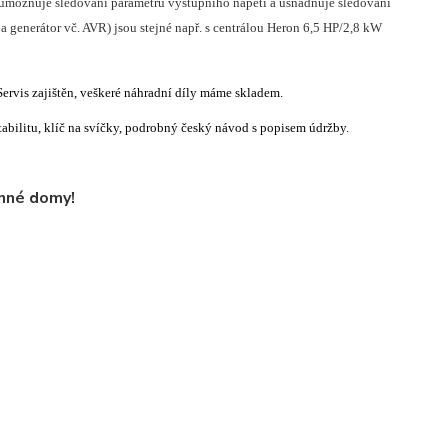
ý umožňuje sledování parametrů výstupního napětí a usnadňuje sledování
 generátor vč. AVR) jsou stejné např. s centrálou Heron 6,5 HP/2,8 kW
Servis zajištěn, veškeré náhradní díly máme skladem.
abilitu, klíč na svíčky, podrobný český návod s popisem údržby.
inné domy!