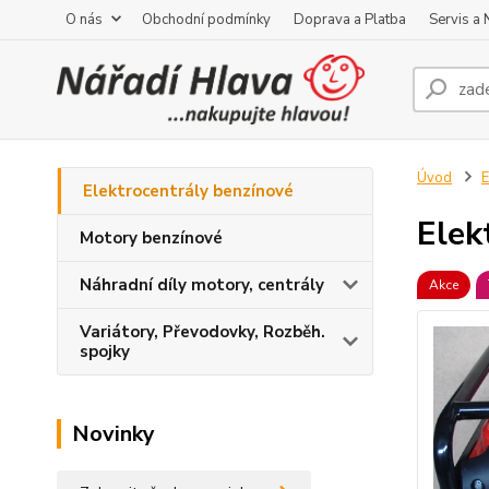
O nás
Obchodní podmínky
Doprava a Platba
Servis a
Úvod
E
Elektrocentrály benzínové
Elek
Motory benzínové
Náhradní díly motory, centrály
Akce
Variátory, Převodovky, Rozběh.
spojky
Novinky