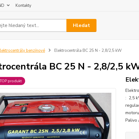
 ND
Kontakty
Hledat
lektrocentrály benzínové
Elektrocentrála BC 25 N - 2,8/2,5 kW
trocentrála BC 25 N - 2,8/2,5 k
Elek
TOP produkt
Elektr
: 2,5 k
regula
motoru
Palivo 