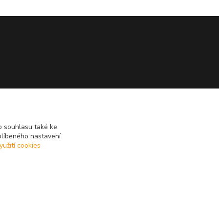
 souhlasu také ke
blíbeného nastavení
yužití cookies
Vytvořeno na
Eshop-rychle.cz