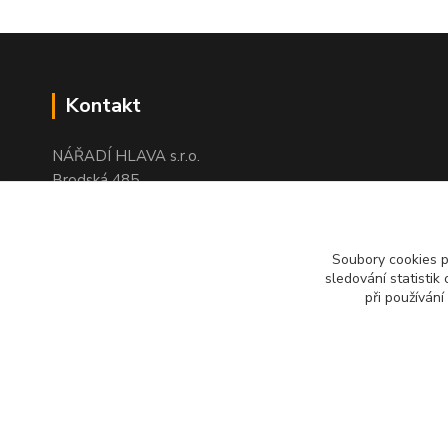
Kontakt
NÁŘADÍ HLAVA s.r.o.
Brodská 485
513 01 Semily
tel:
+420 481 621 329
centraly@enhlava.cz
Soubory cookies 
sledování statisti
při používání