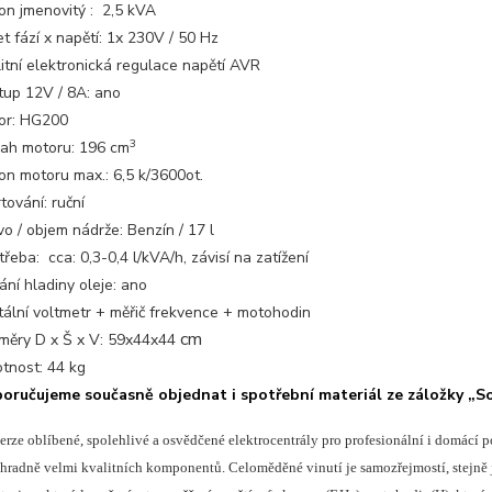
on jmenovitý : 2,5
kVA
t fází x napětí: 1x 230V / 50 Hz
itní elektronická regulace napětí AVR
tup 12V / 8A: ano
or: HG200
3
ah motoru: 196 cm
on motoru max.: 6,5 k/3600ot.
tování: ruční
vo / objem nádrže: Benzín / 17 l
třeba: cca: 0,3-0,4
l/kVA/h
, závisí na zatížení
ání hladiny oleje: ano
tální voltmetr + měřič frekvence + motohodin
cm
měry D x Š x V: 59x44x44
tnost: 44
kg
oručujeme současně objednat i spotřební materiál ze záložky „Sou
rze oblíbené, spolehlivé a osvědčené elektrocentrály pro profesionální i domácí p
hradně velmi kvalitních komponentů. Celoměděné vinutí je samozřejmostí, stejně 