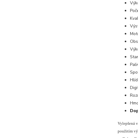
Výk
Poče
Kval
Výs
Mot
Obs
Výk
Star
Pali
Spo
Hlíd
Digi
Roz
Hmo
Dop
Vylepšená ve
použitím vý