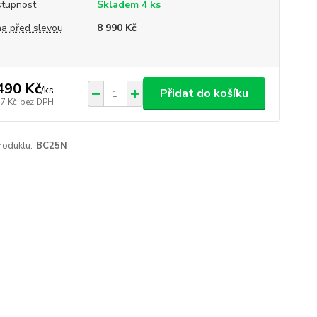
tupnost
Skladem 4 ks
a před slevou
8 990 Kč
490 Kč
/
ks
Přidat do košíku
37 Kč
bez DPH
roduktu:
BC25N