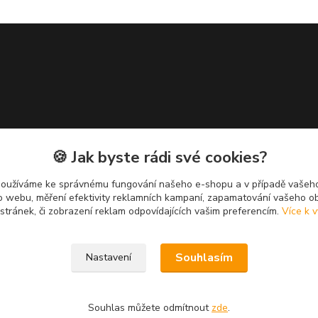
🍪 Jak byste rádi své cookies?
používáme ke správnému fungování našeho e-shopu a v případě vašeho
k o webu, měření efektivity reklamních kampaní, zapamatování vašeho o
 stránek, či zobrazení reklam odpovídajících vašim preferencím.
Více k v
Souhlasím
Nastavení
Souhlas můžete odmítnout
zde
.