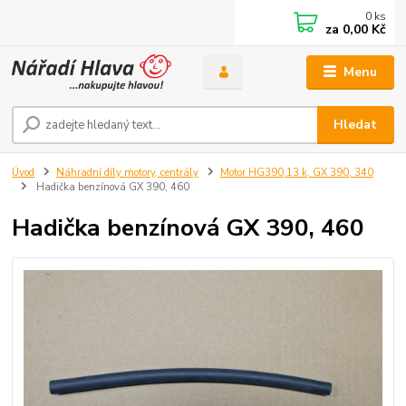
0
ks
za
0,00 Kč
Menu
Hledat
Úvod
Náhradní díly motory, centrály
Motor HG390,13 k, GX 390, 340
Hadička benzínová GX 390, 460
Hadička benzínová GX 390, 460