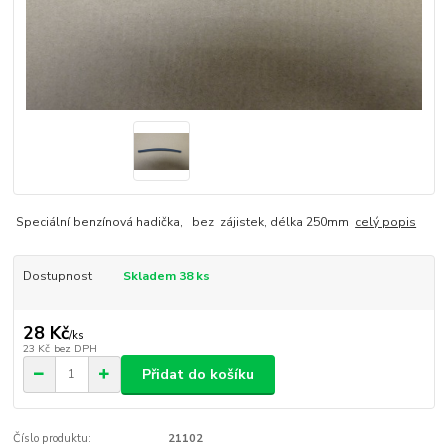
Speciální benzínová hadička, bez zájistek, délka 250mm
celý popis
Dostupnost
Skladem 38 ks
28 Kč
/
ks
23 Kč
bez DPH
Přidat do košíku
Číslo produktu:
21102