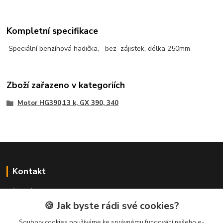
Kompletní specifikace
Speciální benzínová hadička, bez zájistek, délka 250mm
Zboží zařazeno v kategoriích
Motor HG390,13 k, GX 390, 340
Kontakt
NÁŘADÍ HLAVA s.r.o.
Brodská 485
🍪 Jak byste rádi své cookies?
513 01 Semily
Soubory cookies používáme ke správnému fungování našeho e-