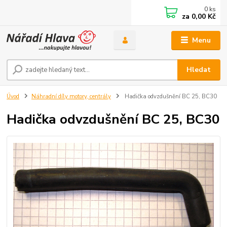
0
ks
za
0,00 Kč
Menu
Hledat
Úvod
Náhradní díly motory, centrály
Hadička odvzdušnění BC 25, BC30
Hadička odvzdušnění BC 25, BC30