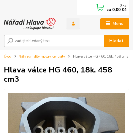
0
ks
za
0,00 Kč
Menu
Hledat
Úvod
Náhradní díly motory, centrály
Hlava válce HG 460, 18k, 458 cm3
Hlava válce HG 460, 18k, 458
cm3