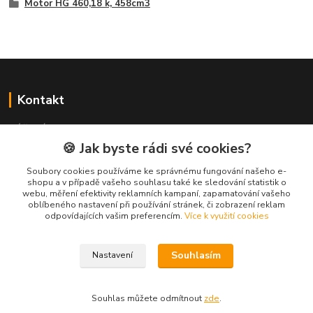
Motor HG 460,18 k, 458cm3
Kontakt
NÁŘADÍ HLAVA s.r.o.
Brodská 485
🍪 Jak byste rádi své cookies?
513 01 Semily
Soubory cookies používáme ke správnému fungování našeho e-
tel:
+420 481 621 329
shopu a v případě vašeho souhlasu také ke sledování statistik o
centraly@enhlava.cz
webu, měření efektivity reklamních kampaní, zapamatování vašeho
oblíbeného nastavení při používání stránek, či zobrazení reklam
odpovídajících vašim preferencím.
Více k využití cookies
Souhlasím
Nastavení
Souhlas můžete odmítnout
zde
.
Vytvořeno na
Eshop-rychle.cz