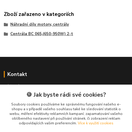
Zboží zařazeno v kategoriích
Náhradní díly motory, centrály
Centrála BC 065,(650-950W) 2-t
Kontakt
NÁŘADÍ HLAVA s.r.o.
Brodská 485
🍪 Jak byste rádi své cookies?
513 01 Semily
Soubory cookies používáme ke správnému fungování našeho e-
tel:
+420 481 621 329
shopu a v případě vašeho souhlasu také ke sledování statistik o
centraly@enhlava.cz
webu, měření efektivity reklamních kampaní, zapamatování vašeho
oblíbeného nastavení při používání stránek, či zobrazení reklam
odpovídajících vašim preferencím.
Více k využití cookies