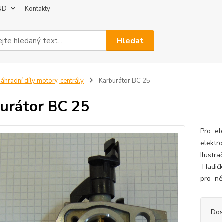
 ND
Kontakty
Hledat
áhradní díly motory, centrály
Karburátor BC 25
urátor BC 25
Pro el
elektr
Ilustr
Hadičk
pro ně
Dos