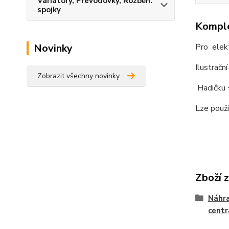
Variátory, Převodovky, Rozběh.
spojky
Komple
Pro elek
Novinky
Ilustrační
Zobrazit všechny novinky
Hadičku +
Lze použ
Zboží 
Náhra
centr