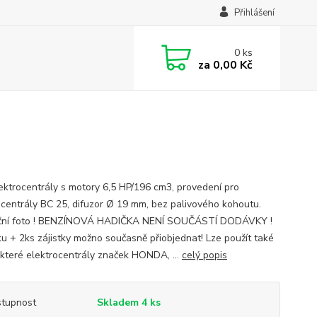
Přihlášení
0
ks
za
0,00 Kč
ektrocentrály s motory 6,5 HP/196 cm3, provedení pro
ocentrály BC 25, difuzor Ø 19 mm, bez palivového kohoutu.
ační foto ! BENZÍNOVÁ HADIČKA NENÍ SOUČÁSTÍ DODÁVKY !
u + 2ks zájistky možno současně přiobjednat! Lze použít také
které elektrocentrály značek HONDA, ...
celý popis
tupnost
Skladem 4 ks