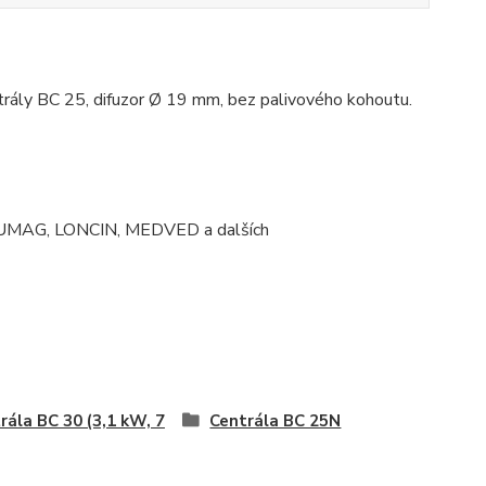
ntrály BC 25, difuzor Ø 19 mm, bez palivového kohoutu.
 LUMAG, LONCIN, MEDVED a dalších
rála BC 30 (3,1 kW, 7
Centrála BC 25N