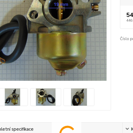
54
446
Číslo p
etní specifikace