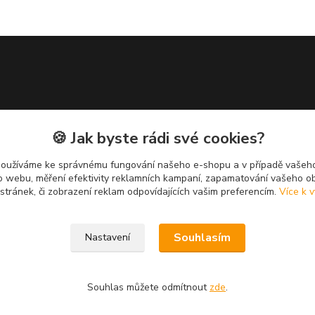
🍪 Jak byste rádi své cookies?
používáme ke správnému fungování našeho e-shopu a v případě vašeho
k o webu, měření efektivity reklamních kampaní, zapamatování vašeho o
 stránek, či zobrazení reklam odpovídajících vašim preferencím.
Více k v
Souhlasím
Nastavení
Souhlas můžete odmítnout
zde
.