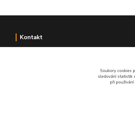
Kontakt
NÁŘADÍ HLAVA s.r.o.
Brodská 485
513 01 Semily
Soubory cookies 
tel:
+420 481 621 329
sledování statisti
centraly@enhlava.cz
při používání