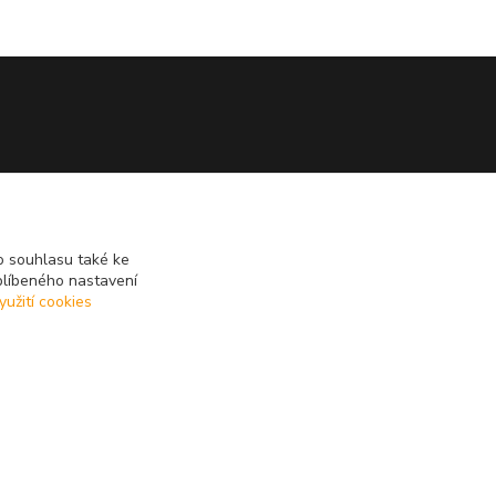
 souhlasu také ke
blíbeného nastavení
yužití cookies
Vytvořeno na
Eshop-rychle.cz