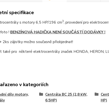
tní specifikace
3
trocentrály s motory 6,5 HP/196 cm
, provedení pro elektroce
 foto !
BENZÍNOVÁ HADIČKA NENÍ SOUČÁSTÍ DODÁVKY !
 2ks zájistky možno současně přiobjednat!
ít také pro některé elektrocentrály značek HONDA, HERON,
zařazeno v kategoriích
dní díly motory,
Centrála BC 25 (2,8 kW,
Cent
ály
6,5HP)
HP)