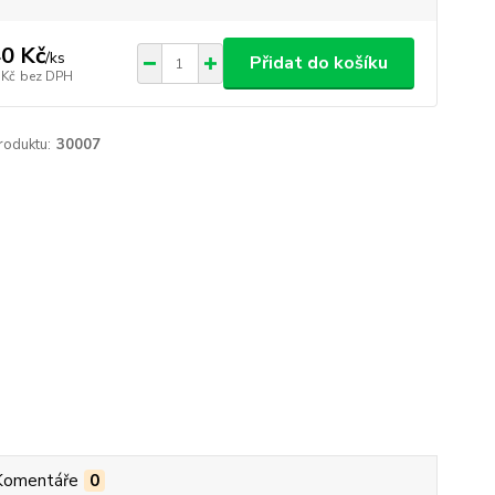
0 Kč
/
ks
Přidat do košíku
 Kč
bez DPH
roduktu:
30007
Komentáře
0