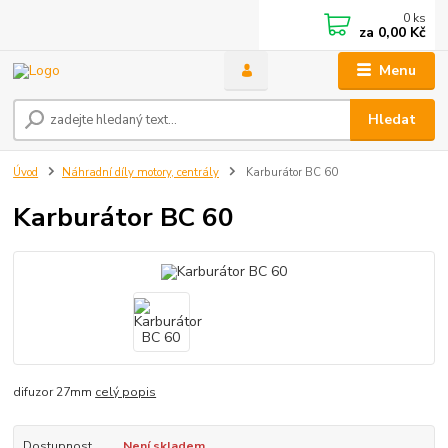
0
ks
za
0,00 Kč
Menu
Hledat
Úvod
Náhradní díly motory, centrály
Karburátor BC 60
Karburátor BC 60
difuzor 27mm
celý popis
Dostupnost
Není skladem