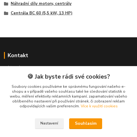
Náhradní díly motory, centrály
Centrála BC 60 (5,5 kW, 13 HP)
Kontakt
NÁŘADÍ HLAVA s.r.o.
Brodská 485
🍪 Jak byste rádi své cookies?
513 01 Semily
Soubory cookies používáme ke správnému fungování našeho e-
tel:
+420 481 621 329
shopu a v případě vašeho souhlasu také ke sledování statistik o
centraly@enhlava.cz
webu, měření efektivity reklamních kampaní, zapamatování vašeho
oblíbeného nastavení při používání stránek, či zobrazení reklam
odpovídajících vašim preferencím.
Více k využití cookies
Souhlasím
Nastavení