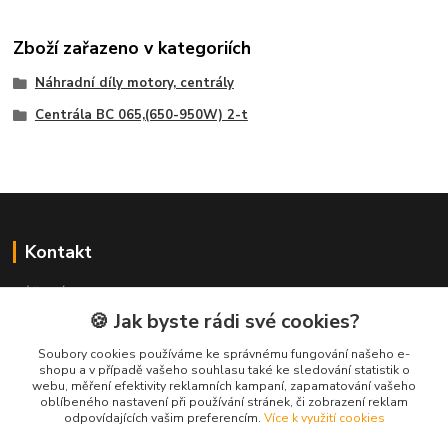
Zboží zařazeno v kategoriích
Náhradní díly motory, centrály
Centrála BC 065,(650-950W) 2-t
Kontakt
NÁŘADÍ HLAVA s.r.o.
Brodská 485
🍪 Jak byste rádi své cookies?
513 01 Semily
Soubory cookies používáme ke správnému fungování našeho e-
tel:
+420 481 621 329
shopu a v případě vašeho souhlasu také ke sledování statistik o
centraly@enhlava.cz
webu, měření efektivity reklamních kampaní, zapamatování vašeho
oblíbeného nastavení při používání stránek, či zobrazení reklam
odpovídajících vašim preferencím.
Více k využití cookies