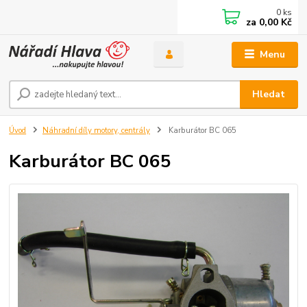
0
ks
za
0,00 Kč
Menu
Hledat
Úvod
Náhradní díly motory, centrály
Karburátor BC 065
Karburátor BC 065