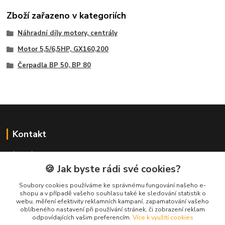
Zboží zařazeno v kategoriích
Náhradní díly motory, centrály
Motor 5,5/6,5HP, GX160,200
Čerpadla BP 50, BP 80
Kontakt
NÁŘADÍ HLAVA s.r.o.
Brodská 485
🍪 Jak byste rádi své cookies?
513 01 Semily
Soubory cookies používáme ke správnému fungování našeho e-
tel:
+420 481 621 329
shopu a v případě vašeho souhlasu také ke sledování statistik o
centraly@enhlava.cz
webu, měření efektivity reklamních kampaní, zapamatování vašeho
oblíbeného nastavení při používání stránek, či zobrazení reklam
odpovídajících vašim preferencím.
Více k využití cookies