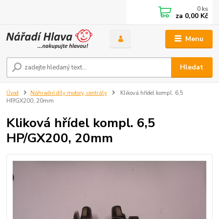
0
ks
za
0,00 Kč
Menu
Hledat
Úvod
Náhradní díly motory, centrály
Kliková hřídel kompl. 6,5
HP/GX200, 20mm
Kliková hřídel kompl. 6,5
HP/GX200, 20mm