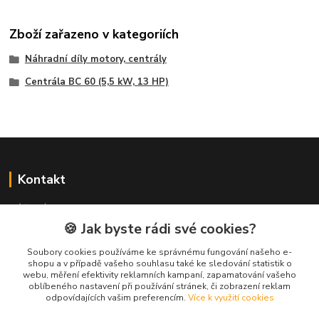
Zboží zařazeno v kategoriích
Náhradní díly motory, centrály
Centrála BC 60 (5,5 kW, 13 HP)
Kontakt
NÁŘADÍ HLAVA s.r.o.
Brodská 485
🍪 Jak byste rádi své cookies?
513 01 Semily
Soubory cookies používáme ke správnému fungování našeho e-
tel:
+420 481 621 329
shopu a v případě vašeho souhlasu také ke sledování statistik o
centraly@enhlava.cz
webu, měření efektivity reklamních kampaní, zapamatování vašeho
oblíbeného nastavení při používání stránek, či zobrazení reklam
odpovídajících vašim preferencím.
Více k využití cookies