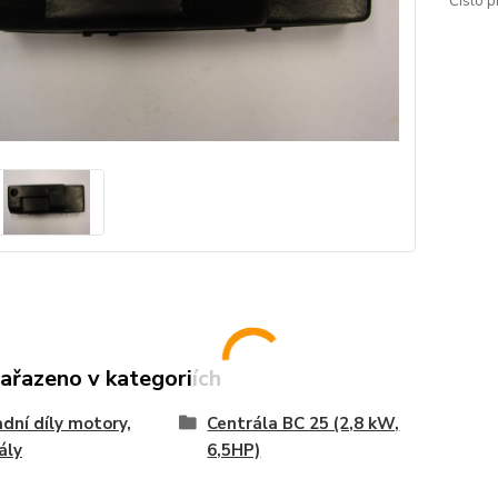
Číslo p
zařazeno v kategoriích
dní díly motory,
Centrála BC 25 (2,8 kW,
ály
6,5HP)