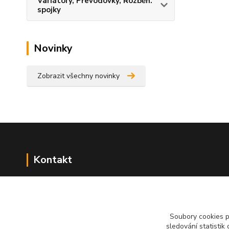
Variátory, Převodovky, Rozběh.
spojky
Novinky
Zobrazit všechny novinky
Kontakt
NÁŘADÍ HLAVA s.r.o.
Brodská 485
513 01 Semily
Soubory cookies 
tel:
+420 481 621 329
sledování statisti