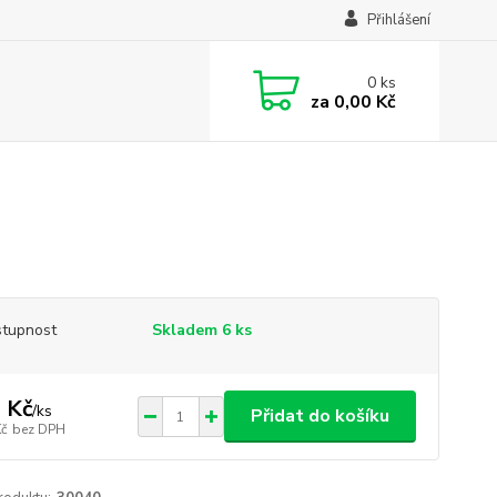
Přihlášení
0
ks
za
0,00 Kč
tupnost
Skladem 6 ks
 Kč
/
ks
Přidat do košíku
Kč
bez DPH