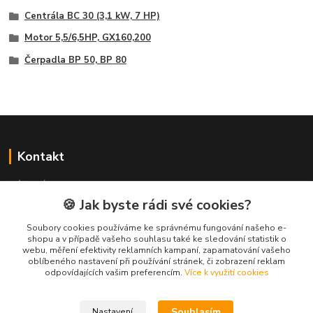
Centrála BC 30 (3,1 kW, 7 HP)
Motor 5,5/6,5HP, GX160,200
Čerpadla BP 50, BP 80
Kontakt
NÁŘADÍ HLAVA s.r.o.
Brodská 485
🍪 Jak byste rádi své cookies?
513 01 Semily
Soubory cookies používáme ke správnému fungování našeho e-
tel:
+420 481 621 329
shopu a v případě vašeho souhlasu také ke sledování statistik o
centraly@enhlava.cz
webu, měření efektivity reklamních kampaní, zapamatování vašeho
oblíbeného nastavení při používání stránek, či zobrazení reklam
odpovídajících vašim preferencím.
Více k využití cookies
Souhlasím
Nastavení