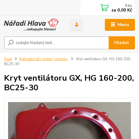
0
ks
za
0,00 Kč
Menu
Hledat
Úvod
Náhradní díly motory, centrály
Kryt ventilátoru GX, HG 160-200,
BC25-30
Kryt ventilátoru GX, HG 160-200,
BC25-30