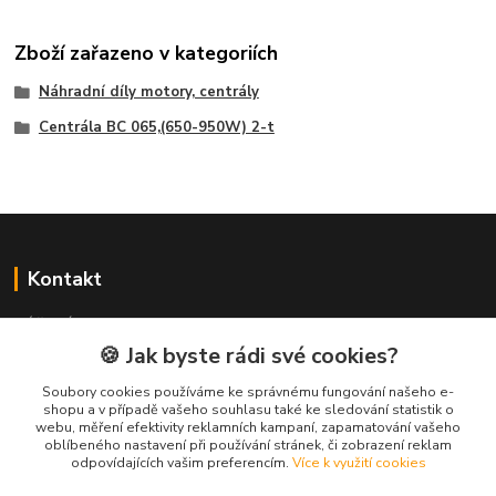
Zboží zařazeno v kategoriích
Náhradní díly motory, centrály
Centrála BC 065,(650-950W) 2-t
Kontakt
NÁŘADÍ HLAVA s.r.o.
Brodská 485
🍪 Jak byste rádi své cookies?
513 01 Semily
Soubory cookies používáme ke správnému fungování našeho e-
tel:
+420 481 621 329
shopu a v případě vašeho souhlasu také ke sledování statistik o
centraly@enhlava.cz
webu, měření efektivity reklamních kampaní, zapamatování vašeho
oblíbeného nastavení při používání stránek, či zobrazení reklam
odpovídajících vašim preferencím.
Více k využití cookies