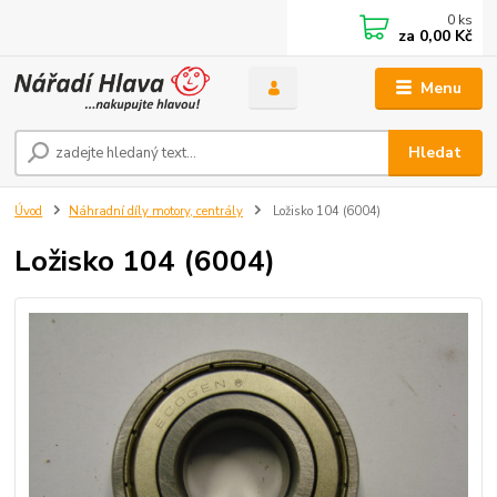
0
ks
za
0,00 Kč
Menu
Hledat
Úvod
Náhradní díly motory, centrály
Ložisko 104 (6004)
Ložisko 104 (6004)