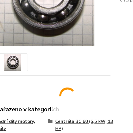
Číslo p
zařazeno v kategoriích
dní díly motory,
Centrála BC 60 (5,5 kW, 13
ály
HP)