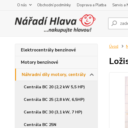
O nás
Obchodní podmínky
Doprava a Platba
Servis a
Úvod
N
Elektrocentrály benzínové
Loži
Motory benzínové
Náhradní díly motory, centrály
Centrála BC 20 (2,2 kW 5,5 HP)
Centrála BC 25 (2,8 kW, 6,5HP)
Centrála BC 30 (3,1 kW, 7 HP)
Centrála BC 25N