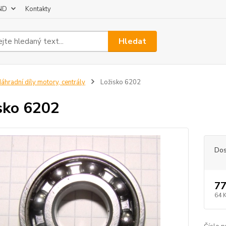
 ND
Kontakty
Hledat
áhradní díly motory, centrály
Ložisko 6202
sko 6202
Dos
77
64 