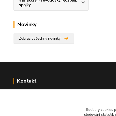
Variátory, Převodovky, Rozběh.
spojky
Novinky
Zobrazit všechny novinky
Kontakt
NÁŘADÍ HLAVA s.r.o.
Brodská 485
513 01 Semily
Soubory cookies 
tel:
+420 481 621 329
sledování statisti