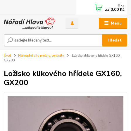
0
ks
za
0,00 Kč
Menu
Hledat
Úvod
Náhradní díly motory, centrály
Ložisko klikového hřídele GX160,
GX200
Ložisko klikového hřídele GX160,
GX200