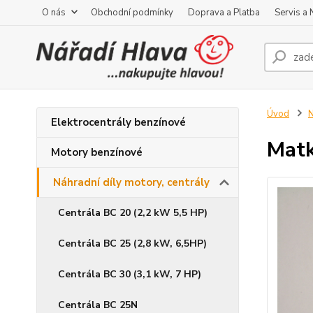
O nás
Obchodní podmínky
Doprava a Platba
Servis a
Úvod
N
Elektrocentrály benzínové
Matk
Motory benzínové
Náhradní díly motory, centrály
Centrála BC 20 (2,2 kW 5,5 HP)
Centrála BC 25 (2,8 kW, 6,5HP)
Centrála BC 30 (3,1 kW, 7 HP)
Centrála BC 25N