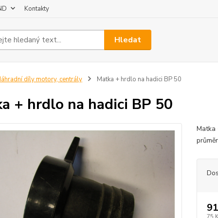
 ND
Kontakty
Hledat
áhradní díly motory, centrály
Matka + hrdlo na hadici BP 50
a + hrdlo na hadici BP 50
Matka 
průmě
Dos
91
75 