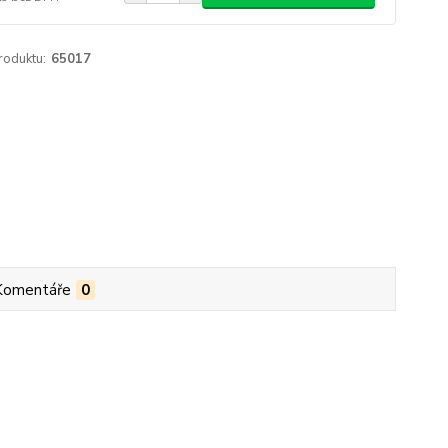
roduktu:
65017
Komentáře
0