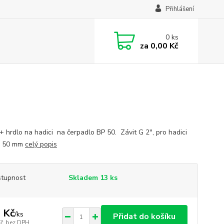
Přihlášení
0
ks
za
0,00 Kč
+ hrdlo na hadici na čerpadlo BP 50. Závit G 2", pro hadici
r 50 mm
celý popis
tupnost
Skladem 13 ks
 Kč
/
ks
Přidat do košíku
Kč
bez DPH