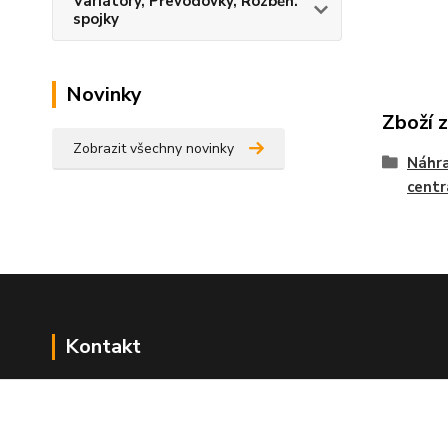
Variátory, Převodovky, Rozběh.
spojky
Novinky
Zboží 
Zobrazit všechny novinky
Náhra
centr
Kontakt
NÁŘADÍ HLAVA s.r.o.
Brodská 485
513 01 Semily