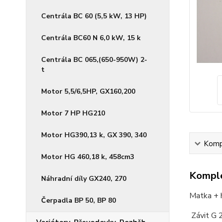
Centrála BC 60 (5,5 kW, 13 HP)
Centrála BC60 N 6,0 kW, 15 k
Centrála BC 065,(650-950W) 2-
t
Motor 5,5/6,5HP, GX160,200
Motor 7 HP HG210
Motor HG390,13 k, GX 390, 340
Kompl
Motor HG 460,18 k, 458cm3
Komple
Náhradní díly GX240, 270
Matka + h
Čerpadla BP 50, BP 80
Závit G 2