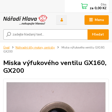
0
ks
za
0,00 Kč
Menu
Hledat
Úvod
Náhradní díly motory, centrály
Miska výfukového ventilu GX160,
GX200
Miska výfukového ventilu GX160,
GX200