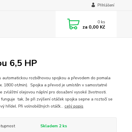
Přihlášení
0
ks
za
0,00 Kč
ou 6,5 HP
s automatickou rozběhovou spojkou a převodem do pomala
x. 1800 ot/min). Spojka a převod je umístěn v samostatné
se zvláštní olejovou náplní pro dosažení vysoké životnosti.
 funguje tak, že při zvýšení otáček spojka sepne a roztočí se
ý hřídel. Při volnoběžných otáčk...
celý popis
tupnost
Skladem 2 ks