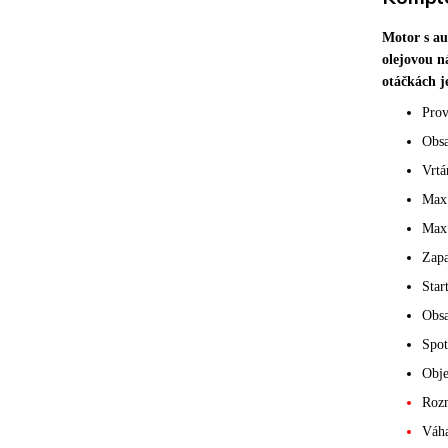
Motor s au
olejovou n
otáčkách j
Prov
Obs
Vrtá
Max.
Max 
Zapa
Star
Obsa
Spot
Obje
Rozm
Váha