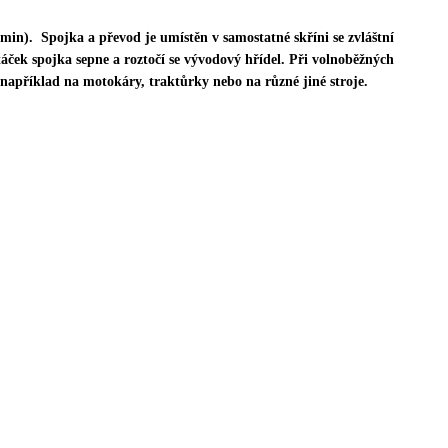
/min).
Spojka a převod je umístěn v samostatné skříni se zvláštní
otáček spojka sepne a roztočí se vývodový hřídel. Při volnoběžných
 například na motokáry, traktůrky nebo na různé jiné stroje.