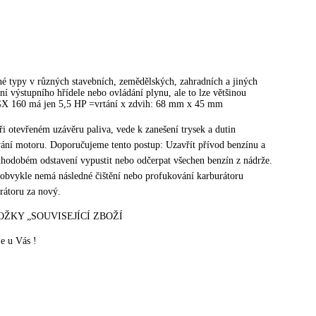
ypy v různých stavebních, zemědělských, zahradních a jiných
í výstupního hřídele nebo ovládání plynu, ale to lze většinou
GX 160 má jen 5,5 HP =vrtání x zdvih: 68 mm x 45 mm
ři otevřeném uzávěru paliva, vede k zanešení trysek a dutin
vání motoru. Doporučujeme tento postup: Uzavřít přívod benzínu a
uhodobém odstavení vypustit nebo odčerpat všechen benzín z nádrže.
u obvykle nemá následné čištění nebo profukování karburátoru
rátoru za nový.
ŽKY „SOUVISEJÍCÍ ZBOŽÍ
e u Vás !