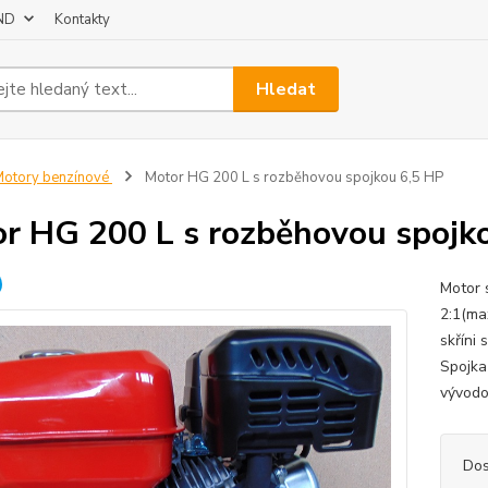
 ND
Kontakty
Hledat
otory benzínové
Motor HG 200 L s rozběhovou spojkou 6,5 HP
r HG 200 L s rozběhovou spojk
Motor 
2:1(ma
skříni 
Spojka
vývodov
Dos