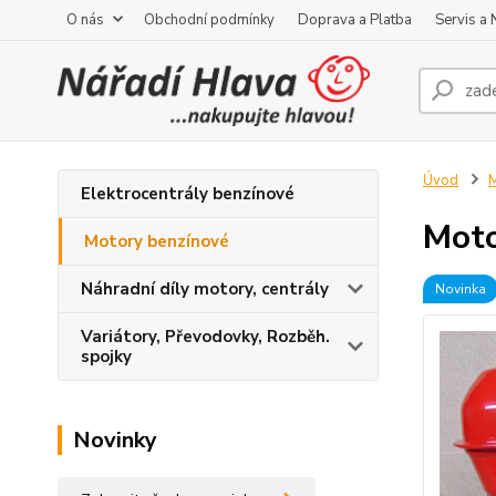
O nás
Obchodní podmínky
Doprava a Platba
Servis a
Úvod
M
Elektrocentrály benzínové
Moto
Motory benzínové
Náhradní díly motory, centrály
Novinka
Variátory, Převodovky, Rozběh.
spojky
Novinky