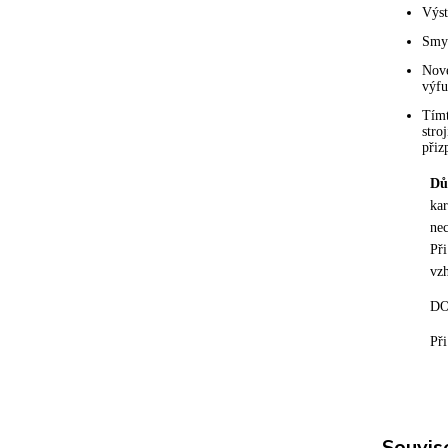
Výst
Smys
Nové
výfu
Tímt
stro
přiz
Dů
kar
nec
Při
vz
DO
Při
Souvise