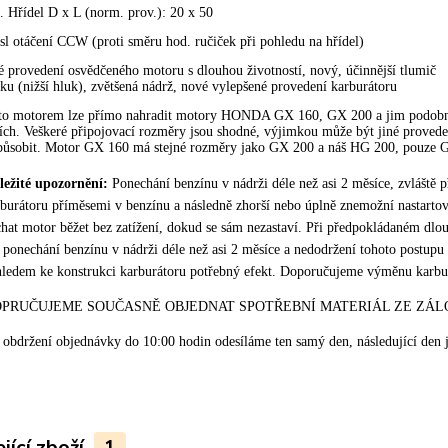
. Hřídel D x L (norm. prov.): 20 x 50
l otáčení CCW (proti směru hod. ručiček při pohledu na hřídel)
 provedení osvědčeného motoru s dlouhou životností, nový, účinnější tlumič
ku (nižší hluk), zvětšená nádrž, nové vylepšené provedení karburátoru
o motorem lze přímo nahradit motory HONDA GX 160, GX 200 a jim podobné t
jích. Veškeré připojovací rozměry jsou shodné, výjimkou může být jiné proveden
působit. Motor GX 160 má stejné rozměry jako GX 200 a náš HG 200, pouze 
ležité upozornění:
Ponechání benzínu v nádrži déle než asi 2 měsíce, zvláště p
burátoru příměsemi v benzínu a následně zhorší nebo úplně znemožní nastarto
hat motor běžet bez zatížení, dokud se sám nezastaví. Při předpokládaném dlo
 ponechání benzínu v nádrži déle než asi 2 měsíce a nedodržení tohoto postup
hledem ke konstrukci karburátoru potřebný efekt. Doporučujeme výměnu karbu
PRUČUJEME SOUČASNĚ OBJEDNAT SPOTŘEBNÍ MATERIÁL ZE ZÁLO
 obdržení objednávky do 10:00 hodin odesíláme ten samý den, následující den j
jící zboží
1