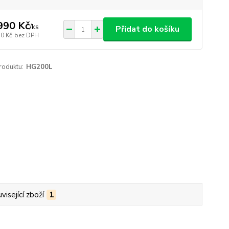
990 Kč
/
ks
Přidat do košíku
50 Kč
bez DPH
roduktu:
HG200L
visející zboží
1