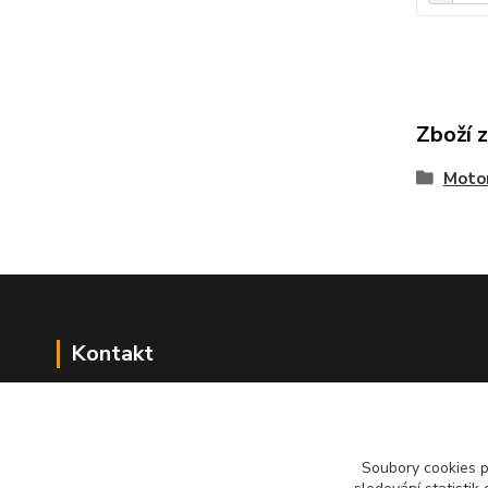
Zboží 
Motor
Kontakt
NÁŘADÍ HLAVA s.r.o.
Brodská 485
513 01 Semily
Soubory cookies 
tel:
+420 481 621 329