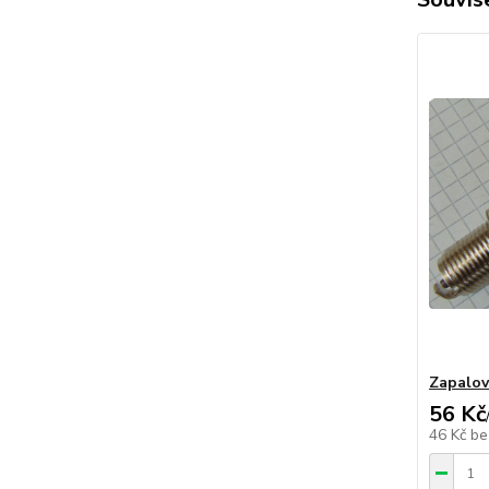
Zapalov
56 Kč
46 Kč
be