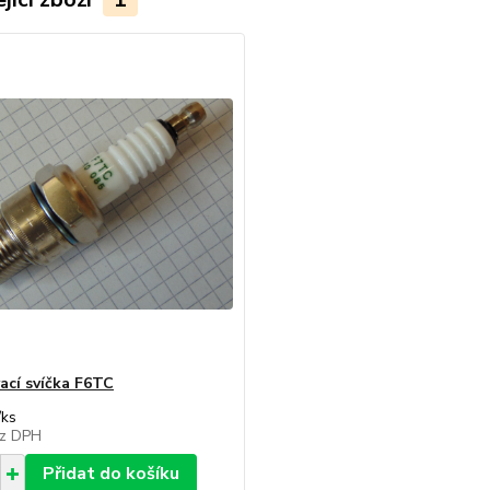
ací svíčka F6TC
/
ks
z DPH
Přidat do košíku