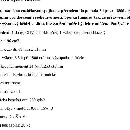
tomatickou rozběhovou spojkou a převodem do pomala 2:1(max. 1800 ot
áplní pro dosažení vysoké životnosti. Spojka funguje
tak, že při zvýšení 
e vývodový hřídel v klidu, bez zatížení může být lehce unášen.
Používá se
edení: 4-dobý, OHV, 25° skloněný, 1-válec, vzduchem chlazený
ah: 196 cm3
ní x zdvih: 68 mm x 54 mm
 výkon: 6,5 k při 1800 ot/min
výstupního hřídele
kroutící moment 24 Nm/1250 ot./min
lování: Bezkontaktní elektronické
tování: ruční
h nádrže:4 l
řeba benzínu cca: 230 g/k/h
m oleje v motoru: 0,6 l, 15W40
ěry D x Š x V:
 bez náplní
: 20 kg