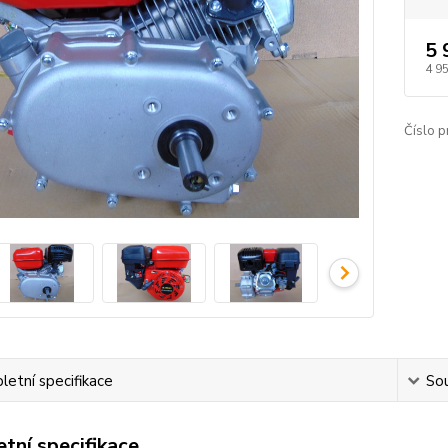
5 
4 9
Číslo p
etní specifikace
Sou
tní specifikace