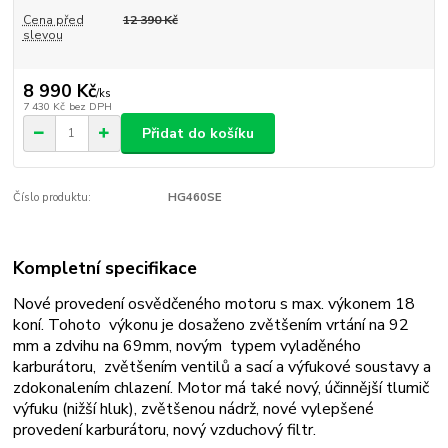
Cena před
12 390 Kč
slevou
8 990 Kč
/
ks
7 430 Kč
bez DPH
Přidat do košíku
Číslo produktu:
HG460SE
Kompletní specifikace
Nové provedení osvědčeného motoru s max. výkonem 18
koní. Tohoto výkonu je dosaženo zvětšením vrtání na 92
mm a zdvihu na 69mm, novým typem vyladěného
karburátoru, zvětšením ventilů a sací a výfukové soustavy a
zdokonalením chlazení. Motor má také nový, účinnější tlumič
výfuku (nižší hluk), zvětšenou nádrž, nové vylepšené
provedení karburátoru, nový vzduchový filtr.