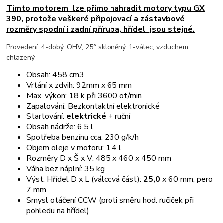
Tímto motorem lze přímo nahradit motory typu GX
390, protože veškeré připojovací a zástavbové
rozměry spodní i zadní příruba, hřídel jsou stejné.
Provedení: 4-dobý, OHV, 25° skloněný, 1-válec, vzduchem
chlazený
Obsah: 458 cm3
Vrtání x zdvih: 92mm x 65 mm
Max. výkon: 18 k při 3600 ot/min
Zapalování: Bezkontaktní elektronické
Startování:
elektrické
+ ruční
Obsah nádrže: 6,5 l
Spotřeba benzínu cca: 230 g/k/h
Objem oleje v motoru: 1,4 l
Rozměry D x Š x V: 485 x 460 x 450 mm
Váha bez náplní: 35 kg
Výst. Hřídel D x L (válcová část):
25,0
x 60 mm, pero
7 mm
Smysl otáčení CCW (proti směru hod. ručiček při
pohledu na hřídel)