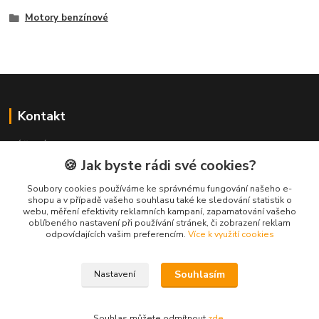
Motory benzínové
Kontakt
NÁŘADÍ HLAVA s.r.o.
Brodská 485
🍪 Jak byste rádi své cookies?
513 01 Semily
Soubory cookies používáme ke správnému fungování našeho e-
tel:
+420 481 621 329
shopu a v případě vašeho souhlasu také ke sledování statistik o
centraly@enhlava.cz
webu, měření efektivity reklamních kampaní, zapamatování vašeho
oblíbeného nastavení při používání stránek, či zobrazení reklam
odpovídajících vašim preferencím.
Více k využití cookies
Souhlasím
Nastavení
Souhlas můžete odmítnout
zde
.