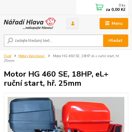
0
ks
za
0,00 Kč
Menu
Hledat
Úvod
Motory benzínové
Motor HG 460 SE, 18HP, el.+ ruční start, hř.
25mm
Motor HG 460 SE, 18HP, el.+
ruční start, hř. 25mm