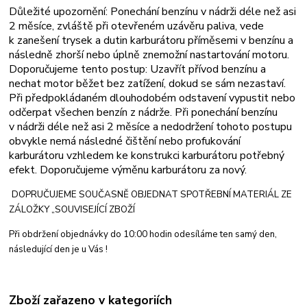
Důležité upozornění: Ponechání benzínu v nádrži déle než asi
2 měsíce, zvláště při otevřeném uzávěru paliva, vede
k zanešení trysek a dutin karburátoru příměsemi v benzínu a
následně zhorší nebo úplně znemožní nastartování motoru.
Doporučujeme tento postup: Uzavřít přívod benzínu a
nechat motor běžet bez zatížení, dokud se sám nezastaví.
Při předpokládaném dlouhodobém odstavení vypustit nebo
odčerpat všechen benzín z nádrže. Při ponechání benzínu
v nádrži déle než asi 2 měsíce a nedodržení tohoto postupu
obvykle nemá následné čištění nebo profukování
karburátoru vzhledem ke konstrukci karburátoru potřebný
efekt. Doporučujeme výměnu karburátoru za nový.
DOPRUČUJEME SOUČASNĚ OBJEDNAT SPOTŘEBNÍ MATERIÁL ZE
ZÁLOŽKY „SOUVISEJÍCÍ ZBOŽÍ
Při obdržení objednávky do 10:00 hodin odesíláme ten samý den,
následující den je u Vás !
Zboží zařazeno v kategoriích