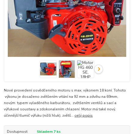
Nové provedení osvědčeného motoru s max. výkonem 18 koní. Tohoto
výkonu je dosaženo zvětšením vrtání na 92 mm a zdvihu na 69mm,
novým typem vyladěného karburátoru, zvětšením ventilů a sací a
výfukové soustavy a zdokonalením chlazení. Motor má také nový,
účinnější tlumič výfuku (nižší hluk), zvětš...
celý popis
Dostupnost
Skladem 7 ks