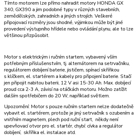
Tímto motorem lze přímo nahradit motory HONDA GX
340, GX390 a jim podobné typy v různých stavebních,
zemědělských, zahradních a jiných strojích. Veškeré
připojovací rozměry jsou shodné, výjimkou může být jiné
provedení výstupního hřídele nebo ovládání plynu, ale to lze
většinou přizpůsobit.
Motor s elektrickým i ručním startem, vybavený vším
potřebným příslušenstvím, tj. alternátorem na setrvačníku,
regulátorem dobíjení baterie, jističem, spínací skříňkou
s klíčkem, el. startérem a kabely pro připojení baterie. Stačí
jen připojit nabitou baterii, 12 V asi 15-30 Ah. Max. dobíjecí
proud cca 2-3 A, závisí na otáčkách motoru. Možno zatížit
dalším spotřebičem do 20 W, například světlem.
Upozornění: Motor s pouze ručním startem nelze dodatečně
vybavit el. startérem, protože je jiný setrvačník s ozubením a
vnitřním magnetem, plech pod ruční start, někdy není
upevňovací otvor pro el. startér, chybí: cívka a regulátor
dobíjení, skříňka el. instalace atd.