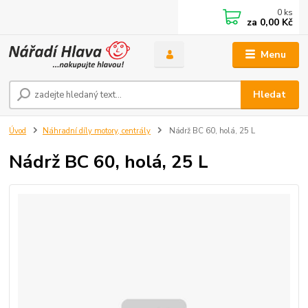
0
ks
za
0,00 Kč
Menu
Hledat
Úvod
Náhradní díly motory, centrály
Nádrž BC 60, holá, 25 L
Nádrž BC 60, holá, 25 L