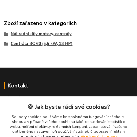
Zboží zařazeno v kategoriích
Náhradní díly motory, centrály
Centrála BC 60 (5,5 kW, 13 HP)
Kontakt
NÁŘADÍ HLAVA s.r.o.
Brodská 485
🍪 Jak byste rádi své cookies?
513 01 Semily
Soubory cookies používáme ke správnému fungování našeho e-
tel:
+420 481 621 329
shopu a v případě vašeho souhlasu také ke sledování statistik o
centraly@enhlava.cz
webu, měření efektivity reklamních kampaní, zapamatování vašeho
oblíbeného nastavení při používání stránek, či zobrazení reklam
odpovídajících vašim preferencím.
Více k využití cookies