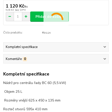
1 120 Kč
/
ks
926 Kč
bez DPH
Přidat do košíku
Číslo produktu:
40024
Kompletní specifikace
Komentáře
0
Kompletní specifikace
Nádrž pro centrálu řady BC 60 (5,5 kW)
Objem 25 L
Rozměry vnější 625 x 450 x 135 mm
Rozteč otvorů 595x 410 mm