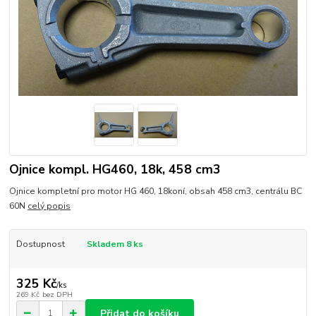
Ojnice kompl. HG460, 18k, 458 cm3
Ojnice kompletní pro motor HG 460, 18koní, obsah 458 cm3, centrálu BC
60N
celý popis
Dostupnost
Skladem 8 ks
325 Kč
/
ks
269 Kč
bez DPH
Přidat do košíku