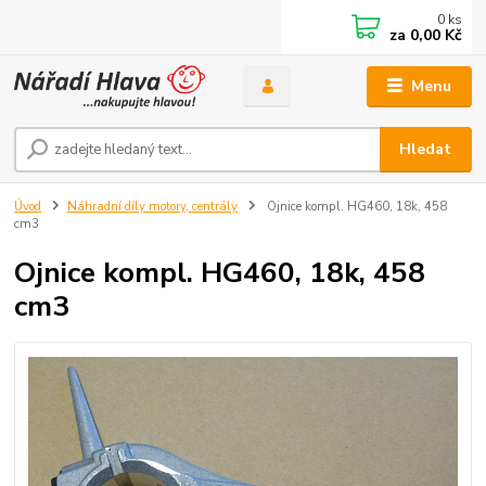
0
ks
za
0,00 Kč
Menu
Hledat
Úvod
Náhradní díly motory, centrály
Ojnice kompl. HG460, 18k, 458
cm3
Ojnice kompl. HG460, 18k, 458
cm3