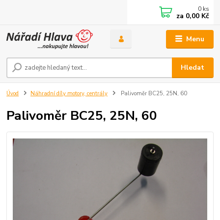
0
ks
za
0,00 Kč
Menu
Hledat
Úvod
Náhradní díly motory, centrály
Palivoměr BC25, 25N, 60
Palivoměr BC25, 25N, 60