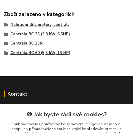
Zboží zařazeno v kategoriích
Náhradní díly motory, centrály
Centrála BC 25 (2,8 kW, 6,5HP)
Centrála BC 25N
Centrála BC 60 (5,5 kW, 13 HP)
Kontakt
NÁŘADÍ HLAVA s.r.o.
Brodská 485
🍪 Jak byste rádi své cookies?
513 01 Semily
Soubory cookies používáme ke správnému fungování našeho e-
tel:
+420 481 621 329
shopu a v případě vašeho souhlasu také ke sledování statistik o
centraly@enhlava.cz