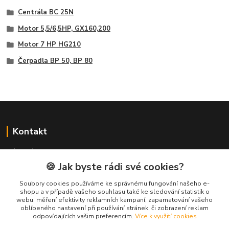
Centrála BC 25N
Motor 5,5/6,5HP, GX160,200
Motor 7 HP HG210
Čerpadla BP 50, BP 80
Kontakt
NÁŘADÍ HLAVA s.r.o.
Brodská 485
🍪 Jak byste rádi své cookies?
513 01 Semily
Soubory cookies používáme ke správnému fungování našeho e-
tel:
+420 481 621 329
shopu a v případě vašeho souhlasu také ke sledování statistik o
centraly@enhlava.cz
webu, měření efektivity reklamních kampaní, zapamatování vašeho
oblíbeného nastavení při používání stránek, či zobrazení reklam
odpovídajících vašim preferencím.
Více k využití cookies