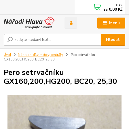
0
ks
za
0,00 Kč
Menu
Hledat
Úvod
Náhradní díly motory, centrály
Pero setrvačníku
GX160,200,HG200, BC20, 25,30
Pero setrvačníku
GX160,200,HG200, BC20, 25,30