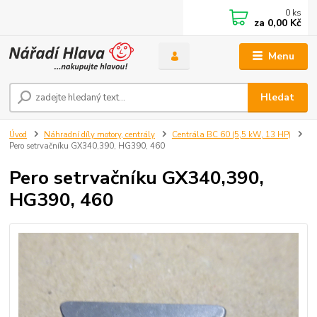
0
ks
za
0,00 Kč
Menu
Hledat
Úvod
Náhradní díly motory, centrály
Centrála BC 60 (5,5 kW, 13 HP)
Pero setrvačníku GX340,390, HG390, 460
Pero setrvačníku GX340,390,
HG390, 460