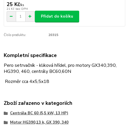
25 Kč
/
ks
21 Kč
bez DPH
Přidat do košíku
Číslo produktu:
20315
Kompletní specifikace
Pero setrvačník - kliková hřídel, pro motory GX340,390,
HG390, 460, centrály BC60,60N
Rozměr cca 4x5,5x18
Zboží zařazeno v kategoriích
Centrála BC 60 (5,5 kW, 13 HP)
Motor HG390,13 k, GX 390, 340