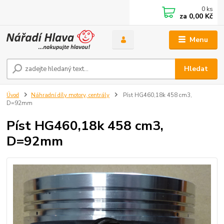
0
ks
za
0,00 Kč
Menu
Hledat
Úvod
Náhradní díly motory, centrály
Píst HG460,18k 458 cm3,
D=92mm
Píst HG460,18k 458 cm3,
D=92mm