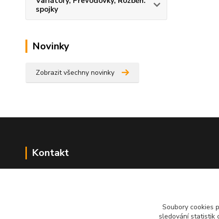
Variátory, Převodovky, Rozběh.
spojky
Novinky
Zobrazit všechny novinky
Kontakt
NÁŘADÍ HLAVA s.r.o.
Brodská 485
513 01 Semily
Soubory cookies 
tel:
+420 481 621 329
sledování statisti