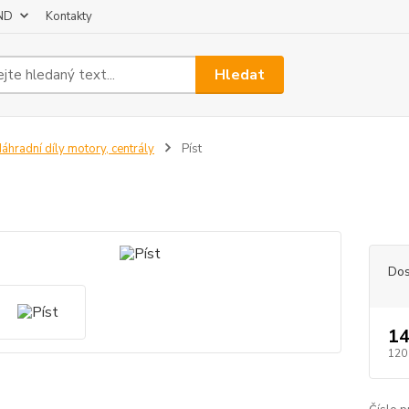
 ND
Kontakty
Hledat
áhradní díly motory, centrály
Píst
Dos
14
120