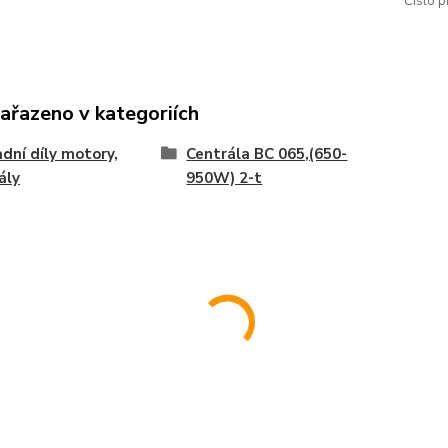
Číslo p
zařazeno v kategoriích
dní díly motory,
Centrála BC 065,(650-
ály
950W) 2-t