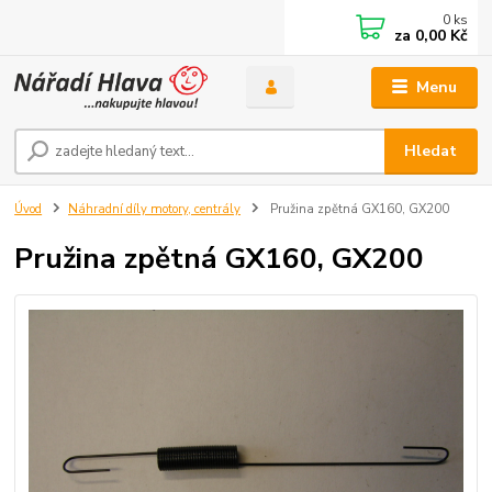
0
ks
za
0,00 Kč
Menu
Hledat
Úvod
Náhradní díly motory, centrály
Pružina zpětná GX160, GX200
Pružina zpětná GX160, GX200