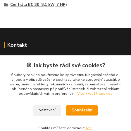
Centrála BC 30 (3,1 kW, 7 HP)
Kontakt
NÁŘADÍ HLAVA s.r.o.
Brodská 485
🍪 Jak byste rádi své cookies?
513 01 Semily
Soubory cookies používáme ke správnému fungování našeho e-
tel:
+420 481 621 329
shopu a v případě vašeho souhlasu také ke sledování statistik o
centraly@enhlava.cz
webu, měření efektivity reklamních kampaní, zapamatování vašeho
oblíbeného nastavení při používání stránek, či zobrazení reklam
odpovídajících vašim preferencím.
Více k využití cookies
Souhlasím
Nastavení
Souhlas můžete odmítnout
zde
.