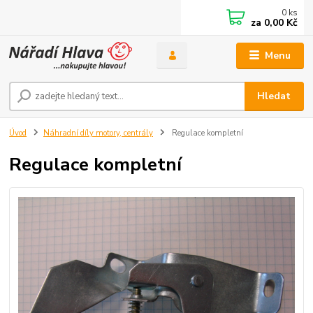
0
ks
za
0,00 Kč
Menu
Hledat
Úvod
Náhradní díly motory, centrály
Regulace kompletní
Regulace kompletní