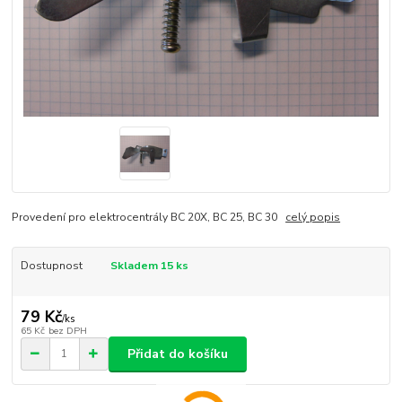
Provedení pro elektrocentrály BC 20X, BC 25, BC 30
celý popis
Dostupnost
Skladem 15 ks
79 Kč
/
ks
65 Kč
bez DPH
Přidat do košíku