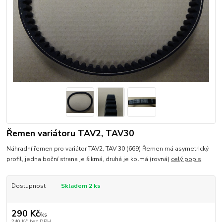
Řemen variátoru TAV2, TAV30
Náhradní řemen pro variátor TAV2, TAV 30 (669) Řemen má asymetrický
profil, jedna boční strana je šikmá, druhá je kolmá (rovná)
celý popis
Dostupnost
Skladem 2 ks
290 Kč
/
ks
240 Kč
bez DPH