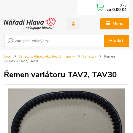
0
ks
za
0,00 Kč
Menu
Hledat
Úvod
Variátory, Převodovky, Rozběh. spojky
Variátory
Řemen
variátoru TAV2, TAV30
Řemen variátoru TAV2, TAV30