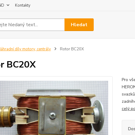
 ND
Kontakty
Hledat
áhradní díly motory, centrály
Rotor BC20X
or BC20X
Pro vš
HERO
svaz
zadn
celý p
Dos