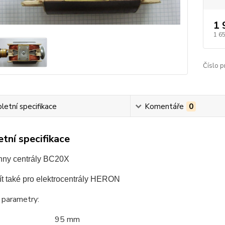
1 
1 6
Číslo p
etní specifikace
Komentáře
0
tní specifikace
hny centrály BC20X
ít také pro elektrocentrály HERON
 parametry:
echů 95 mm