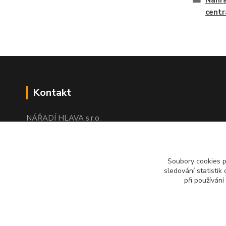
Náhra
centr
Kontakt
NÁŘADÍ HLAVA s.r.o.
Brodská 485
513 01 Semily
tel:
+420 481 621 329
Soubory cookies 
centraly@enhlava.cz
sledování statisti
při používání