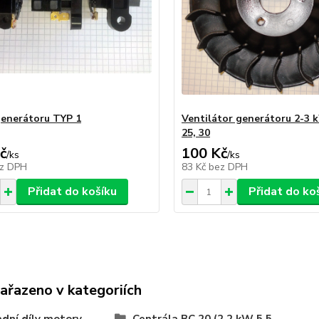
generátoru TYP 1
Ventilátor generátoru 2-3 
25, 30
č
100 Kč
/
ks
/
ks
z DPH
83 Kč
bez DPH
Přidat do košíku
Přidat do ko
zařazeno v kategoriích