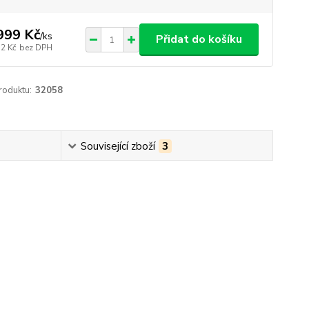
999 Kč
/
ks
Přidat do košíku
52 Kč
bez DPH
roduktu:
32058
Související zboží
3