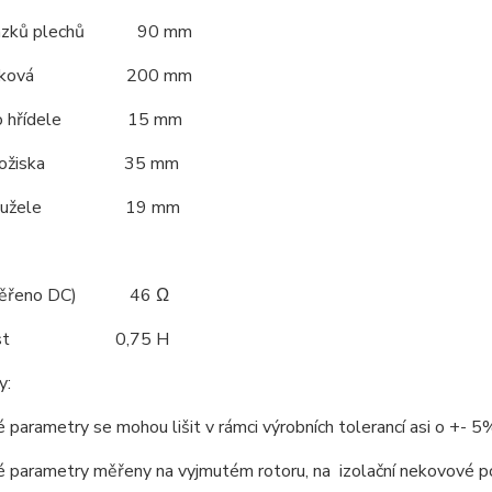
svazků plechů 90 mm
 celková 200 mm
ího hřídele 15 mm
ší ložiska 35 mm
ký kužele 19 mm
(Měřeno DC) 46 Ω
čnost 0,75 H
y:
é parametry se mohou lišit v rámci výrobních tolerancí asi o +- 5
ké parametry měřeny na vyjmutém rotoru, na izolační nekovové 