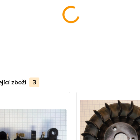
jící zboží
3