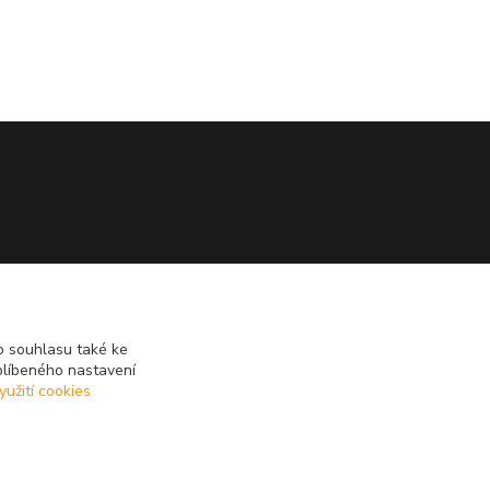
 souhlasu také ke
blíbeného nastavení
yužití cookies