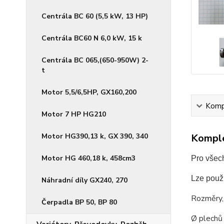
Centrála BC 60 (5,5 kW, 13 HP)
Centrála BC60 N 6,0 kW, 15 k
Centrála BC 065,(650-950W) 2-
t
Motor 5,5/6,5HP, GX160,200
Kompl
Motor 7 HP HG210
Motor HG390,13 k, GX 390, 340
Komple
Motor HG 460,18 k, 458cm3
Pro všec
Lze použ
Náhradní díly GX240, 270
Rozměry,
Čerpadla BP 50, BP 80
Ø pl