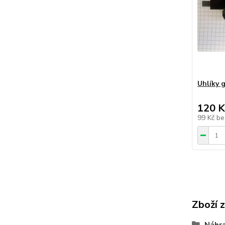
Uhlíky 
120 K
99 Kč
be
Zboží 