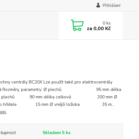
Přihlášení
0
ks
za
0,00 Kč
echny centrály BC20X Lze použít také pro elektrocentrály
N Rozměry, parametry: Ø plechů 95 mm délka
ků plechů 90 mm délka celková 200 mm Ø
ího hřídele 15 mm Ø vnější ložiska 35 m...
opis
tupnost
Skladem 5 ks