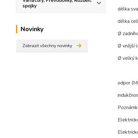
Variátory, Převodovky, Rozběh.
spojky
délka 
délka
Novinky
Ø zadn
Ø vněj
Zobrazit všechny novinky
Ø vel
odpor 
induk
Poznámk
Elektrick
Elektric