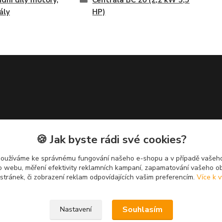
dní díly motory,
Centrála BC 20 (2,2 kW 5,5
ály
HP)
🍪 Jak byste rádi své cookies?
používáme ke správnému fungování našeho e-shopu a v případě vašeho
k o webu, měření efektivity reklamních kampaní, zapamatování vašeho o
 stránek, či zobrazení reklam odpovídajících vašim preferencím.
Více k v
Souhlasím
Nastavení