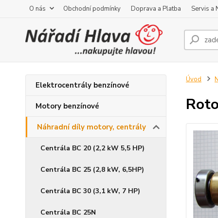
O nás
Obchodní podmínky
Doprava a Platba
Servis a
Úvod
N
Elektrocentrály benzínové
Rot
Motory benzínové
Náhradní díly motory, centrály
Centrála BC 20 (2,2 kW 5,5 HP)
Centrála BC 25 (2,8 kW, 6,5HP)
Centrála BC 30 (3,1 kW, 7 HP)
Centrála BC 25N