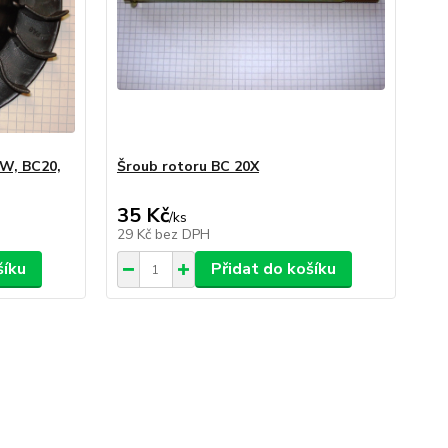
kW, BC20,
Šroub rotoru BC 20X
35 Kč
/
ks
29 Kč
bez DPH
šíku
Přidat do košíku