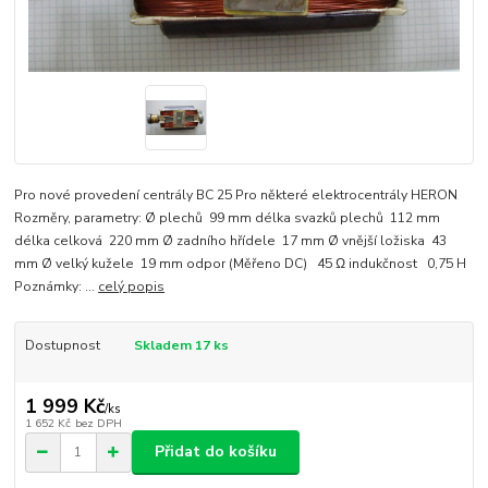
Pro nové provedení centrály BC 25 Pro některé elektrocentrály HERON
Rozměry, parametry: Ø plechů 99 mm délka svazků plechů 112 mm
délka celková 220 mm Ø zadního hřídele 17 mm Ø vnější ložiska 43
mm Ø velký kužele 19 mm odpor (Měřeno DC) 45 Ω indukčnost 0,75 H
Poznámky: ...
celý popis
Dostupnost
Skladem 17 ks
1 999 Kč
/
ks
1 652 Kč
bez DPH
Přidat do košíku