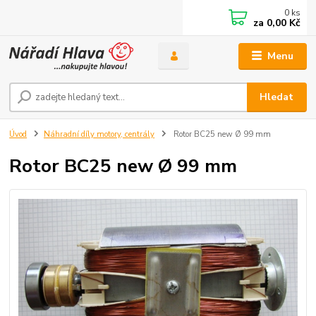
0
ks
za
0,00 Kč
Menu
Hledat
Úvod
Náhradní díly motory, centrály
Rotor BC25 new Ø 99 mm
Rotor BC25 new Ø 99 mm