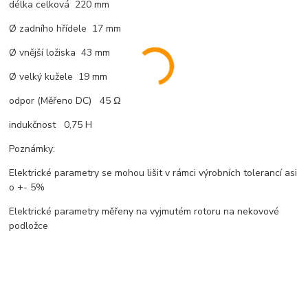
délka celková 220 mm
Ø zadního hřídele 17 mm
Ø vnější ložiska 43 mm
Ø velký kužele 19 mm
odpor (Měřeno DC) 45 Ω
indukčnost 0,75 H
Poznámky:
Elektrické parametry se mohou lišit v rámci výrobních tolerancí asi
o +- 5%
Elektrické parametry měřeny na vyjmutém rotoru na nekovové
podložce