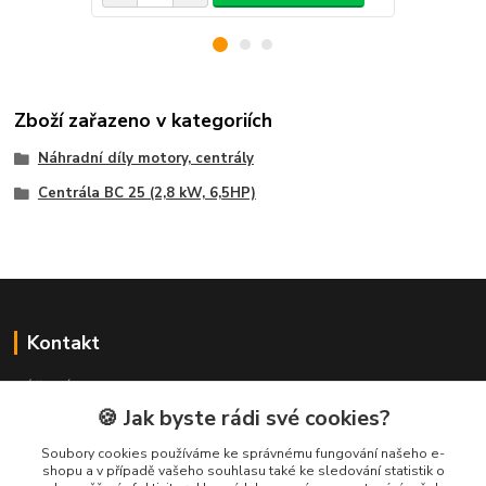
Zboží zařazeno v kategoriích
Náhradní díly motory, centrály
Centrála BC 25 (2,8 kW, 6,5HP)
Kontakt
NÁŘADÍ HLAVA s.r.o.
Brodská 485
🍪 Jak byste rádi své cookies?
513 01 Semily
Soubory cookies používáme ke správnému fungování našeho e-
tel:
+420 481 621 329
shopu a v případě vašeho souhlasu také ke sledování statistik o
centraly@enhlava.cz