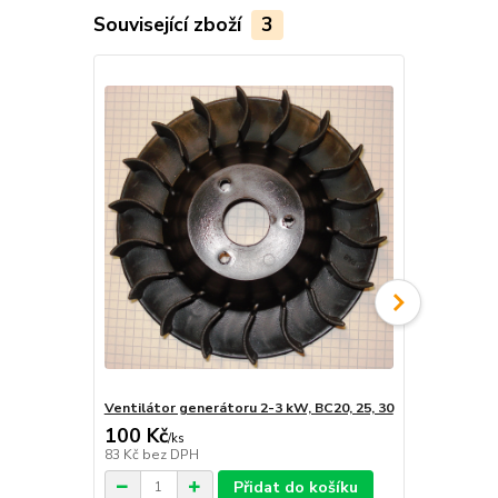
Související zboží
3
Ventilátor generátoru 2-3 kW, BC20, 25, 30
Uhlíky gene
100 Kč
120 Kč
/
ks
/
ks
83 Kč
bez DPH
99 Kč
bez D
Přidat do košíku