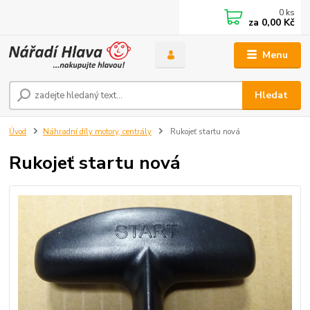
0
ks
za
0,00 Kč
Menu
Hledat
Úvod
Náhradní díly motory, centrály
Rukojeť startu nová
Rukojeť startu nová