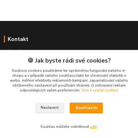
Kontakt
NÁŘADÍ HLAVA s.r.o.
Brodská 485
🍪 Jak byste rádi své cookies?
513 01 Semily
Soubory cookies používáme ke správnému fungování našeho e-
tel:
+420 481 621 329
shopu a v případě vašeho souhlasu také ke sledování statistik o
centraly@enhlava.cz
webu, měření efektivity reklamních kampaní, zapamatování vašeho
oblíbeného nastavení při používání stránek, či zobrazení reklam
odpovídajících vašim preferencím.
Více k využití cookies
Souhlasím
Nastavení
Souhlas můžete odmítnout
zde
.
Vytvořeno na
Eshop-rychle.cz