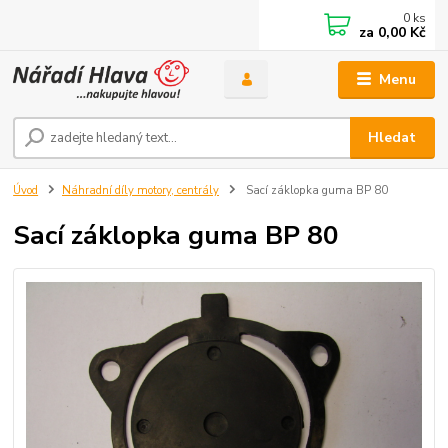
0
ks
za
0,00 Kč
Menu
Hledat
Úvod
Náhradní díly motory, centrály
Sací záklopka guma BP 80
Sací záklopka guma BP 80