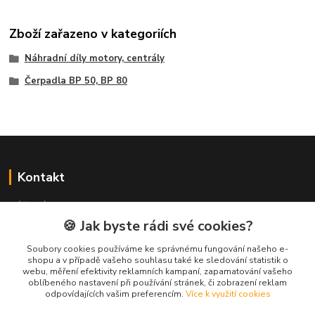
Zboží zařazeno v kategoriích
Náhradní díly motory, centrály
Čerpadla BP 50, BP 80
Kontakt
NÁŘADÍ HLAVA s.r.o.
Brodská 485
🍪 Jak byste rádi své cookies?
513 01 Semily
Soubory cookies používáme ke správnému fungování našeho e-
tel:
+420 481 621 329
shopu a v případě vašeho souhlasu také ke sledování statistik o
centraly@enhlava.cz
webu, měření efektivity reklamních kampaní, zapamatování vašeho
oblíbeného nastavení při používání stránek, či zobrazení reklam
odpovídajících vašim preferencím.
Více k využití cookies