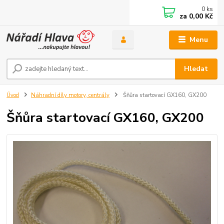
0
ks
za
0,00 Kč
Menu
Hledat
Úvod
Náhradní díly motory, centrály
Šňůra startovací GX160, GX200
Šňůra startovací GX160, GX200