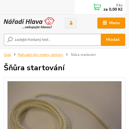
0
ks
za
0,00 Kč
Menu
Hledat
Úvod
Náhradní díly motory, centrály
Šňůra startování
Šňůra startování