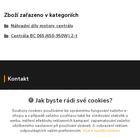
Zboží zařazeno v kategoriích
Náhradní díly motory, centrály
Centrála BC 065,(650-950W) 2-t
Kontakt
NÁŘADÍ HLAVA s.r.o.
Brodská 485
🍪 Jak byste rádi své cookies?
513 01 Semily
Soubory cookies používáme ke správnému fungování našeho e-
tel:
+420 481 621 329
shopu a v případě vašeho souhlasu také ke sledování statistik o
centraly@enhlava.cz
webu, měření efektivity reklamních kampaní, zapamatování vašeho
oblíbeného nastavení při používání stránek, či zobrazení reklam
odpovídajících vašim preferencím.
Více k využití cookies