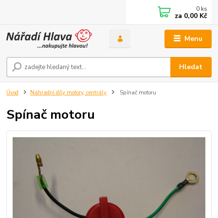
0
ks
za
0,00 Kč
Menu
Hledat
Úvod
Náhradní díly motory, centrály
Spínač motoru
Spínač motoru