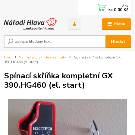
0
ks
za
0,00 Kč
Menu
Hledat
Úvod
Náhradní díly motory, centrály
Spínací skříňka kompletní GX
390,HG460 (el. start)
Spínací skříňka kompletní GX
390,HG460 (el. start)