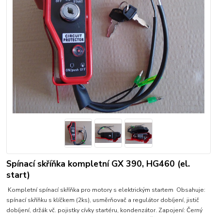
Spínací skříňka kompletní GX 390, HG460 (el.
start)
Kompletní spínací skříňka pro motory s elektrickým startem Obsahuje:
spínací skříňku s klíčkem (2ks), usměrňovač a regulátor dobíjení, jistič
dobíjení, držák vč. pojistky cívky startéru, kondenzátor. Zapojení: Černý