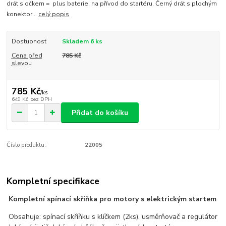
drát s očkem = plus baterie, na přívod do startéru. Černý drát s plochým
konektor...
celý popis
Dostupnost
Skladem 6 ks
Cena před
785 Kč
slevou
785 Kč
/
ks
649 Kč
bez DPH
Přidat do košíku
Číslo produktu:
22005
Kompletní specifikace
Kompletní spínací skříňka pro motory s elektrickým startem
Obsahuje: spínací skříňku s klíčkem (2ks), usměrňovač a regulátor