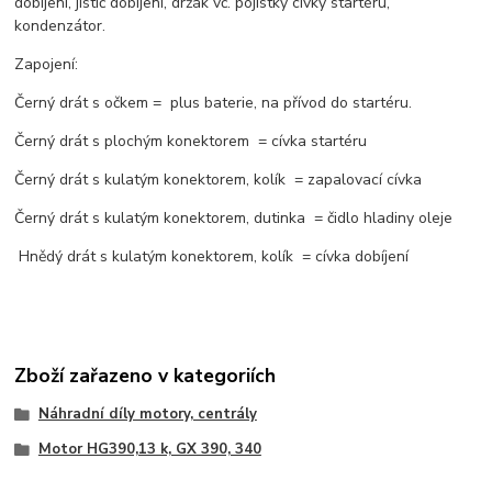
dobíjení, jistič dobíjení, držák vč. pojistky cívky startéru,
kondenzátor.
Zapojení:
Černý drát s očkem = plus baterie, na přívod do startéru.
Černý drát s plochým konektorem = cívka startéru
Černý drát s kulatým konektorem, kolík = zapalovací cívka
Černý drát s kulatým konektorem, dutinka = čidlo hladiny oleje
Hnědý drát s kulatým konektorem, kolík = cívka dobíjení
Zboží zařazeno v kategoriích
Náhradní díly motory, centrály
Motor HG390,13 k, GX 390, 340