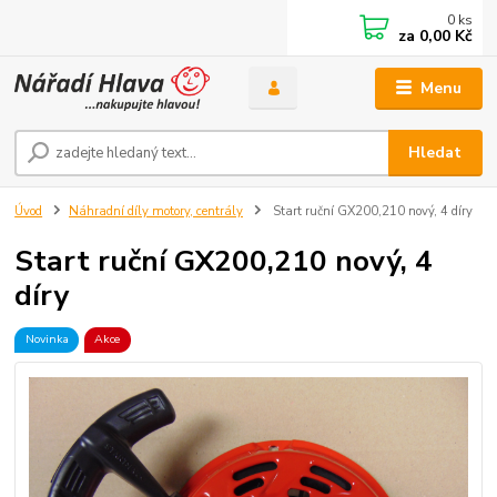
0
ks
za
0,00 Kč
Menu
Hledat
Úvod
Náhradní díly motory, centrály
Start ruční GX200,210 nový, 4 díry
Start ruční GX200,210 nový, 4
díry
Novinka
Akce