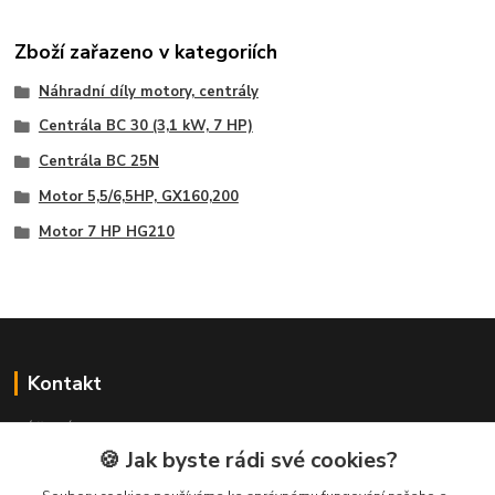
Zboží zařazeno v kategoriích
Náhradní díly motory, centrály
Centrála BC 30 (3,1 kW, 7 HP)
Centrála BC 25N
Motor 5,5/6,5HP, GX160,200
Motor 7 HP HG210
Kontakt
NÁŘADÍ HLAVA s.r.o.
Brodská 485
🍪 Jak byste rádi své cookies?
513 01 Semily