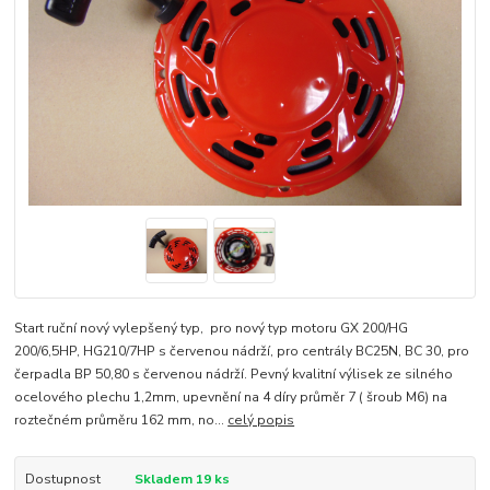
Start ruční nový vylepšený typ, pro nový typ motoru GX 200/HG
200/6,5HP, HG210/7HP s červenou nádrží, pro centrály BC25N, BC 30, pro
čerpadla BP 50,80 s červenou nádrží. Pevný kvalitní výlisek ze silného
ocelového plechu 1,2mm, upevnění na 4 díry průměr 7 ( šroub M6) na
roztečném průměru 162 mm, no...
celý popis
Dostupnost
Skladem 19 ks