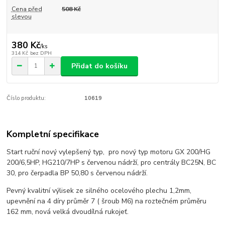
Cena před
508 Kč
slevou
380 Kč
/
ks
314 Kč
bez DPH
Přidat do košíku
Číslo produktu:
10619
Kompletní specifikace
Start ruční nový vylepšený typ, pro nový typ motoru GX 200/HG
200/6,5HP, HG210/7HP s červenou nádrží, pro centrály BC25N, BC
30, pro čerpadla BP 50,80 s červenou nádrží.
Pevný kvalitní výlisek ze silného ocelového plechu 1,2mm,
upevnění na 4 díry průměr 7 ( šroub M6) na roztečném průměru
162 mm, nová velká dvoudílná rukojeť.