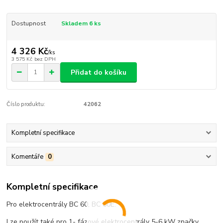
Dostupnost
Skladem 6 ks
4 326 Kč
/
ks
3 575 Kč
bez DPH
Přidat do košíku
Číslo produktu:
42062
Kompletní specifikace
Komentáře
0
Kompletní specifikace
Pro elektrocentrály BC 60, BC 60E.
Lze použít také pro 1- fázové elektrocentrály 5-6 kW značky