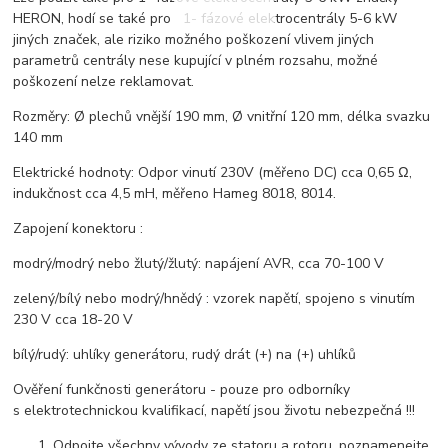
HERON, hodí se také pro 1- fázové elektrocentrály 5-6 kW
jiných značek, ale riziko možného poškození vlivem jiných
parametrů centrály nese kupující v plném rozsahu, možné
poškození nelze reklamovat.
Rozměry: Ø plechů vnější 190 mm, Ø vnitřní 120 mm, délka svazku
140 mm
Elektrické hodnoty: Odpor vinutí 230V (měřeno DC) cca 0,65 Ω,
indukčnost cca 4,5 mH, měřeno Hameg 8018, 8014.
Zapojení konektoru :
modrý/modrý nebo žlutý/žlutý: napájení AVR, cca 70-100 V
zelený/bílý nebo modrý/hnědý : vzorek napětí, spojeno s vinutím
230 V cca 18-20 V
bílý/rudý: uhlíky generátoru, rudý drát (+) na (+) uhlíků
Ověření funkčnosti generátoru - pouze pro odborníky
s elektrotechnickou kvalifikací, napětí jsou životu nebezpečná !!!
Odpojte všechny vývody ze statoru a rotoru, poznamenejte