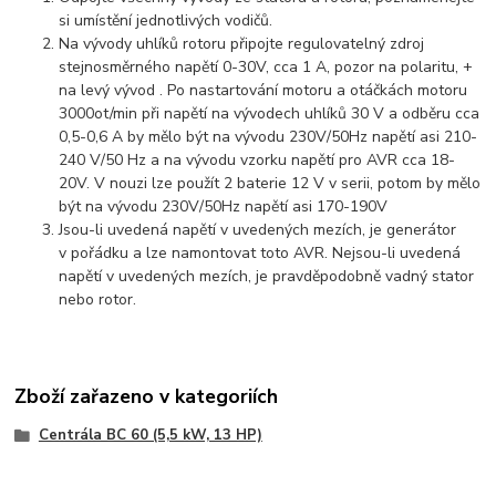
si umístění jednotlivých vodičů.
Na vývody uhlíků rotoru připojte regulovatelný zdroj
stejnosměrného napětí 0-30V, cca 1 A, pozor na polaritu, +
na levý vývod . Po nastartování motoru a otáčkách motoru
3000ot/min při napětí na vývodech uhlíků 30 V a odběru cca
0,5-0,6 A by mělo být na vývodu 230V/50Hz napětí asi 210-
240 V/50 Hz a na vývodu vzorku napětí pro AVR cca 18-
20V. V nouzi lze použít 2 baterie 12 V v serii, potom by mělo
být na vývodu 230V/50Hz napětí asi 170-190V
Jsou-li uvedená napětí v uvedených mezích, je generátor
v pořádku a lze namontovat toto AVR. Nejsou-li uvedená
napětí v uvedených mezích, je pravděpodobně vadný stator
nebo rotor.
Zboží zařazeno v kategoriích
Centrála BC 60 (5,5 kW, 13 HP)