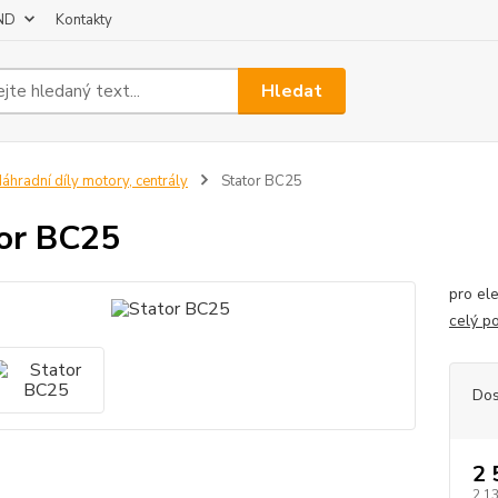
 ND
Kontakty
Hledat
áhradní díly motory, centrály
Stator BC25
or BC25
pro el
celý p
Dos
2 
2 1