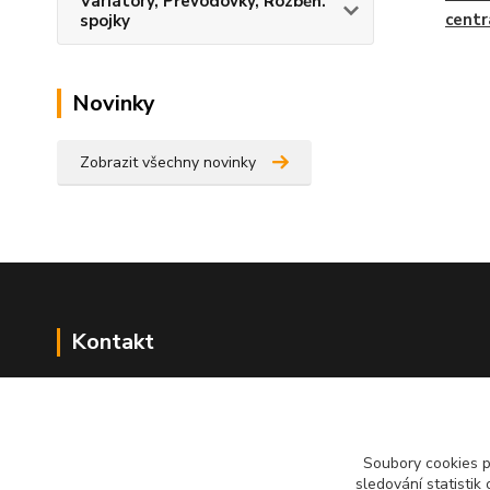
Variátory, Převodovky, Rozběh.
centr
spojky
Novinky
Zobrazit všechny novinky
Kontakt
NÁŘADÍ HLAVA s.r.o.
Brodská 485
513 01 Semily
Soubory cookies 
tel:
+420 481 621 329
sledování statisti