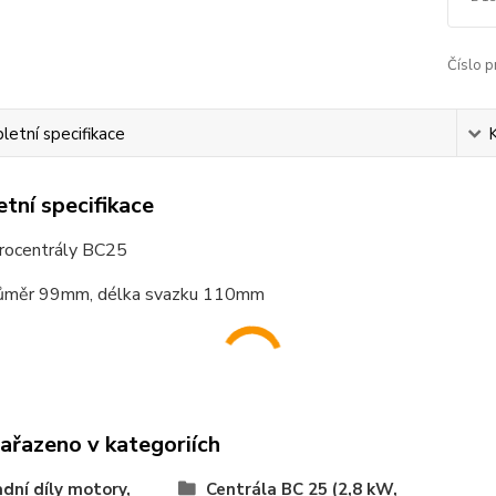
Číslo p
etní specifikace
tní specifikace
trocentrály BC25
průměr 99mm, délka svazku 110mm
zařazeno v kategoriích
dní díly motory,
Centrála BC 25 (2,8 kW,