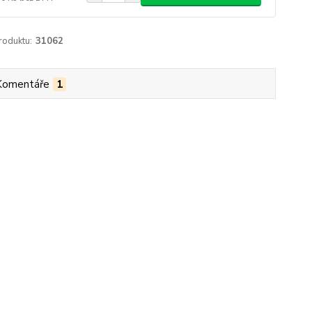
roduktu:
31062
Komentáře
1