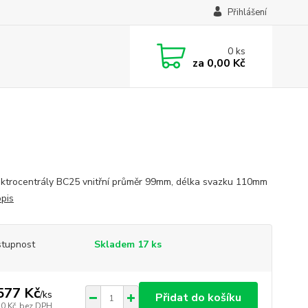
Přihlášení
0
ks
za
0,00 Kč
ektrocentrály BC25 vnitřní průměr 99mm, délka svazku 110mm
opis
tupnost
Skladem 17 ks
577 Kč
/
ks
Přidat do košíku
30 Kč
bez DPH