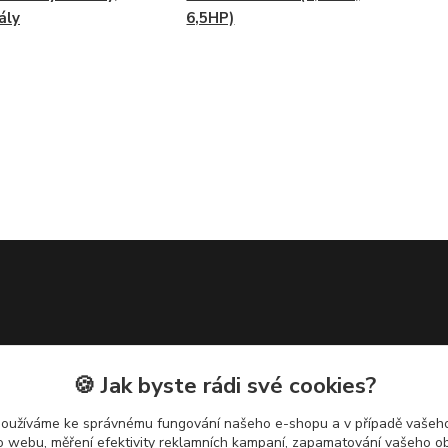
ály
6,5HP)
🍪 Jak byste rádi své cookies?
používáme ke správnému fungování našeho e-shopu a v případě vašeho
k o webu, měření efektivity reklamních kampaní, zapamatování vašeho o