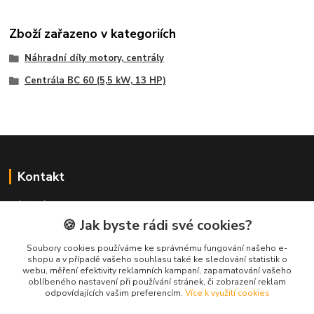
Zboží zařazeno v kategoriích
Náhradní díly motory, centrály
Centrála BC 60 (5,5 kW, 13 HP)
Kontakt
NÁŘADÍ HLAVA s.r.o.
Brodská 485
🍪 Jak byste rádi své cookies?
513 01 Semily
Soubory cookies používáme ke správnému fungování našeho e-
tel:
+420 481 621 329
shopu a v případě vašeho souhlasu také ke sledování statistik o
centraly@enhlava.cz
webu, měření efektivity reklamních kampaní, zapamatování vašeho
oblíbeného nastavení při používání stránek, či zobrazení reklam
odpovídajících vašim preferencím.
Více k využití cookies