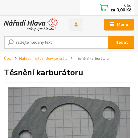
0
ks
za
0,00 Kč
Menu
Hledat
Úvod
Náhradní díly motory, centrály
Těsnění karburátoru
Těsnění karburátoru